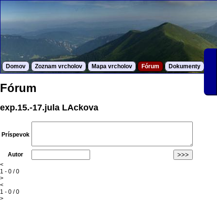
Domov
Zoznam vrcholov
Mapa vrcholov
Fórum
Dokumenty
S
Fórum
exp.15.-17.jula LAckova
Príspevok
Autor
<
1 - 0 / 0
>
<
1 - 0 / 0
>