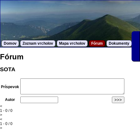
Domov
Zoznam vrcholov
Mapa vrcholov
Fórum
Dokumenty
S
Fórum
SOTA
Príspevok
Autor
<
1 - 0 / 0
>
<
1 - 0 / 0
>