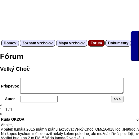
Domov
Zoznam vrcholov
Mapa vrcholov
Fórum
Dokumenty
S
Fórum
Velký Choč
Príspevok
Autor
<
1 - 1 / 1
>
Ruda OK2QA
6
Ahojte,
v pátek 8.mája 2015 mám v plánu aktivovat Velký Choč, OM/ZA-018,loc. JN99qd, 
Na kopec bychom měli dorazit někdy kolem poledne, ale možná dřív či později, uvi
Vysílat budu na 2 m FM, 5 W do lamda/2 vertikálu.