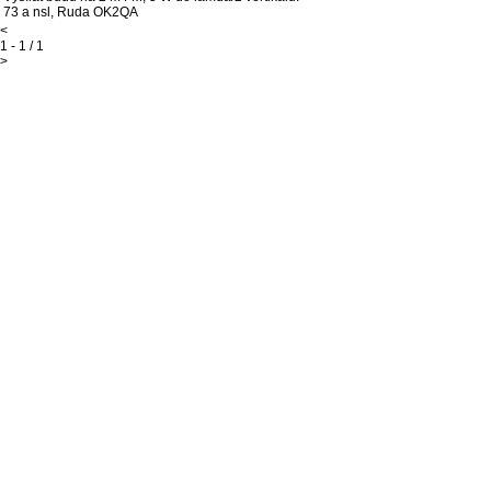
73 a nsl, Ruda OK2QA
<
1 - 1 / 1
>