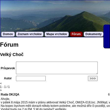
Domov
Zoznam vrcholov
Mapa vrcholov
Fórum
Dokumenty
S
Fórum
Velký Choč
Príspevok
Autor
<
1 - 1 / 1
>
Ruda OK2QA
6
Ahojte,
v pátek 8.mája 2015 mám v plánu aktivovat Velký Choč, OM/ZA-018,loc. JN99qd, 
Na kopec bychom měli dorazit někdy kolem poledne, ale možná dřív či později, uvi
Vysílat budu na 2 m FM, 5 W do lamda/2 vertikálu.