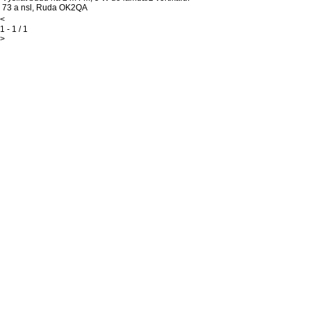
73 a nsl, Ruda OK2QA
<
1 - 1 / 1
>