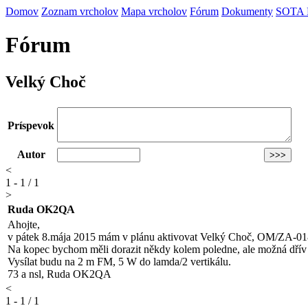
Domov
Zoznam vrcholov
Mapa vrcholov
Fórum
Dokumenty
SOTA
Fórum
Velký Choč
Príspevok
Autor
<
1 - 1 / 1
>
Ruda OK2QA
Ahojte,
v pátek 8.mája 2015 mám v plánu aktivovat Velký Choč, OM/ZA-01
Na kopec bychom měli dorazit někdy kolem poledne, ale možná dřív či
Vysílat budu na 2 m FM, 5 W do lamda/2 vertikálu.
73 a nsl, Ruda OK2QA
<
1 - 1 / 1