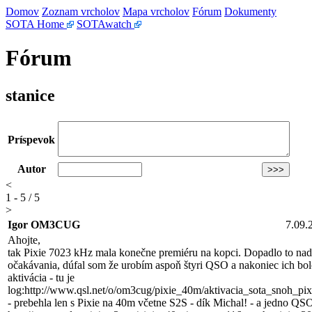
Domov
Zoznam vrcholov
Mapa vrcholov
Fórum
Dokumenty
SOTA Home
SOTAwatch
Fórum
stanice
Príspevok
Autor
<
1 - 5 / 5
>
Igor OM3CUG
7.09.
Ahojte,
tak Pixie 7023 kHz mala konečne premiéru na kopci. Dopadlo to na
očakávania, dúfal som že urobím aspoň štyri QSO a nakoniec ich bol
aktivácia - tu je
log:http://www.qsl.net/o/om3cug/pixie_40m/aktivacia_sota_snoh_p
- prebehla len s Pixie na 40m včetne S2S - dík Michal! - a jedno 