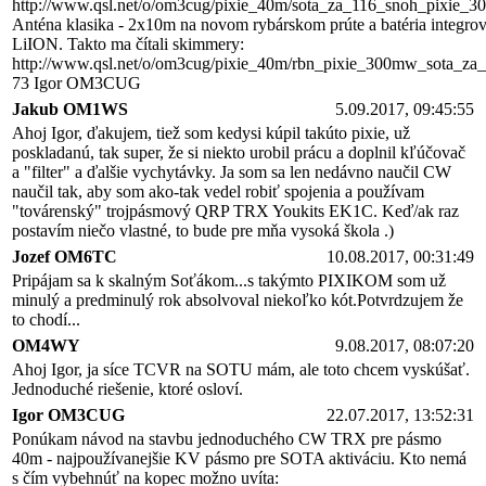
http://www.qsl.net/o/om3cug/pixie_40m/sota_za_116_snoh_pixie_3
Anténa klasika - 2x10m na novom rybárskom prúte a batéria integ
LiION. Takto ma čítali skimmery:
http://www.qsl.net/o/om3cug/pixie_40m/rbn_pixie_300mw_sota_za
73 Igor OM3CUG
Jakub OM1WS
5.09.2017, 09:45:55
Ahoj Igor, ďakujem, tiež som kedysi kúpil takúto pixie, už
poskladanú, tak super, že si niekto urobil prácu a doplnil kľúčovač
a "filter" a ďalšie vychytávky. Ja som sa len nedávno naučil CW
naučil tak, aby som ako-tak vedel robiť spojenia a používam
"továrenský" trojpásmový QRP TRX Youkits EK1C. Keď/ak raz
postavím niečo vlastné, to bude pre mňa vysoká škola .)
Jozef OM6TC
10.08.2017, 00:31:49
Pripájam sa k skalným Soťákom...s takýmto PIXIKOM som už
minulý a predminulý rok absolvoval niekoľko kót.Potvrdzujem že
to chodí...
OM4WY
9.08.2017, 08:07:20
Ahoj Igor, ja síce TCVR na SOTU mám, ale toto chcem vyskúšať.
Jednoduché riešenie, ktoré osloví.
Igor OM3CUG
22.07.2017, 13:52:31
Ponúkam návod na stavbu jednoduchého CW TRX pre pásmo
40m - najpoužívanejšie KV pásmo pre SOTA aktiváciu. Kto nemá
s čím vybehnúť na kopec možno uvíta: