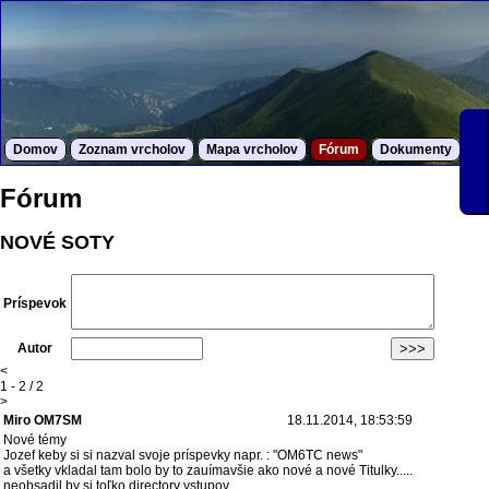
Domov
Zoznam vrcholov
Mapa vrcholov
Fórum
Dokumenty
S
Fórum
NOVÉ SOTY
Príspevok
Autor
<
1 - 2 / 2
>
Miro OM7SM
18.11.2014, 18:53:59
Nové témy
Jozef keby si si nazval svoje príspevky napr. : "OM6TC news"
a všetky vkladal tam bolo by to zauímavšie ako nové a nové Titulky.....
neobsadil by si toľko directory vstupov.