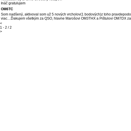
Ináč gratulujem
OM6TC
Som nadšený, aktivoval som už 5 nových vrcholov(1 bodových)z toho pravdepodobne
viac....Ďakujem všetkým za QSO, hlavne Marošovi OM3THX a Pištulovi OM7DX za 
<
1 - 2 / 2
>