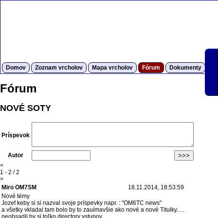
Domov
Zoznam vrcholov
Mapa vrcholov
Fórum
Dokumenty
S
Fórum
NOVÉ SOTY
Príspevok
Autor
<
1 - 2 / 2
>
Miro OM7SM
18.11.2014, 18:53:59
Nové témy
Jozef keby si si nazval svoje príspevky napr. : "OM6TC news"
a všetky vkladal tam bolo by to zauímavšie ako nové a nové Titulky.....
neobsadil by si toľko directory vstupov.