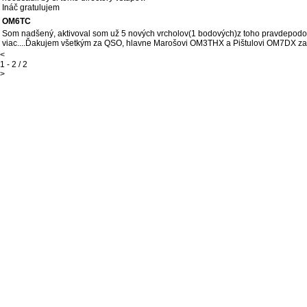
Ináč gratulujem
OM6TC
Som nadšený, aktivoval som už 5 nových vrcholov(1 bodových)z toho pravdepodobne
viac....Ďakujem všetkým za QSO, hlavne Marošovi OM3THX a Pištulovi OM7DX za 
<
1 - 2 / 2
>