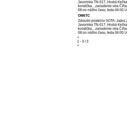
Javorinka TN-017, Hrubá Kečka 
kondička....zariadenie oba Číň
08:oo nášho času, teda 06:00 U
OM6TC
Zdravím priateľov SOTA- zajtra
Javorinka TN-017, Hrubá Kečka 
kondička....zariadenie oba Číň
08:oo nášho času, teda 06:00 
<
1 - 3 / 3
>