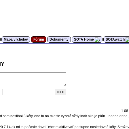
Mapa vrcholov
Fórum
Dokumenty
SOTA Home
SOTAwatch
HY
1.08
om nestihol 3 kóty, ono to na mieste vyzerá vždy inak ako je plán....riadna drina, 
 20.7.14 ak mi to počasie dovolí chcem aktivovať postupne nasledovné kóty: Straž