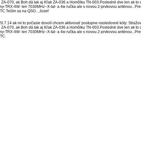
ZA-070, ak Boh dá tak aj Kľak ZA-036 a Homôlku TN-003.Posledné dve len ak to d
any-TRX-4W- len 7030MHz--X-tal- a 4w ručka ale s novou 2-prvkovou anténou...Pre
TC.Teším sa na QSO....Jozef
 20.7.14 ak mi to počasie dovolí chcem aktivovať postupne nasledovné kóty: Straž
ZA-070, ak Boh dá tak aj Kľak ZA-036 a Homôlku TN-003.Posledné dve len ak to d
any-TRX-4W- len 7030MHz--X-tal- a 4w ručka ale s novou 2-prvkovou anténou...Pre
UTC.