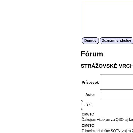
Domov
Zoznam vrcholov
Fórum
STRÁŽOVSKÉ VRC
Príspevok
Autor
<
1 - 3 / 3
>
OM6TC
Ďakujem všetkým za QSO, aj keď s
OM6TC
Zdravím priateľov SOTA- zajtra