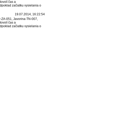
ovolí čas a
dpoklad začiatku vysielania o
19.07.2014, 16:22:54
ov-ZA-051, Javorina-TN-007,
ovolí čas a
dpoklad začiatku vysielania o