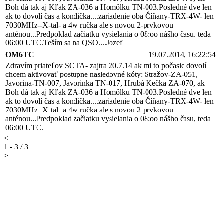
Boh dá tak aj Kľak ZA-036 a Homôlku TN-003.Posledné dve len
ak to dovolí čas a kondička....zariadenie oba Číňany-TRX-4W- len
7030MHz--X-tal- a 4w ručka ale s novou 2-prvkovou
anténou...Predpoklad začiatku vysielania o 08:oo nášho času, teda
06:00 UTC.Teším sa na QSO....Jozef
OM6TC
19.07.2014, 16:22:54
Zdravím priateľov SOTA- zajtra 20.7.14 ak mi to počasie dovolí
chcem aktivovať postupne nasledovné kóty: Stražov-ZA-051,
Javorina-TN-007, Javorinka TN-017, Hrubá Kečka ZA-070, ak
Boh dá tak aj Kľak ZA-036 a Homôlku TN-003.Posledné dve len
ak to dovolí čas a kondička....zariadenie oba Číňany-TRX-4W- len
7030MHz--X-tal- a 4w ručka ale s novou 2-prvkovou
anténou...Predpoklad začiatku vysielania o 08:oo nášho času, teda
06:00 UTC.
<
1 - 3 / 3
>