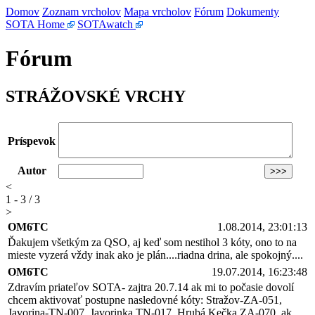
Domov
Zoznam vrcholov
Mapa vrcholov
Fórum
Dokumenty
SOTA Home
SOTAwatch
Fórum
STRÁŽOVSKÉ VRCHY
Príspevok
Autor
<
1 - 3 / 3
>
OM6TC
1.08.2014, 23:01:13
Ďakujem všetkým za QSO, aj keď som nestihol 3 kóty, ono to na
mieste vyzerá vždy inak ako je plán....riadna drina, ale spokojný....
OM6TC
19.07.2014, 16:23:48
Zdravím priateľov SOTA- zajtra 20.7.14 ak mi to počasie dovolí
chcem aktivovať postupne nasledovné kóty: Stražov-ZA-051,
Javorina-TN-007, Javorinka TN-017, Hrubá Kečka ZA-070, ak