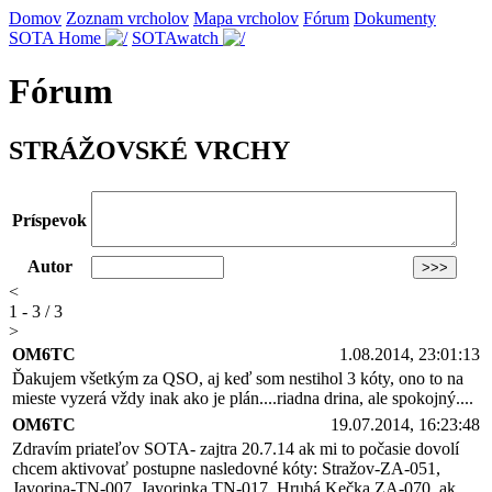
Domov
Zoznam vrcholov
Mapa vrcholov
Fórum
Dokumenty
SOTA Home
SOTAwatch
Fórum
STRÁŽOVSKÉ VRCHY
Príspevok
Autor
<
1 - 3 / 3
>
OM6TC
1.08.2014, 23:01:13
Ďakujem všetkým za QSO, aj keď som nestihol 3 kóty, ono to na
mieste vyzerá vždy inak ako je plán....riadna drina, ale spokojný....
OM6TC
19.07.2014, 16:23:48
Zdravím priateľov SOTA- zajtra 20.7.14 ak mi to počasie dovolí
chcem aktivovať postupne nasledovné kóty: Stražov-ZA-051,
Javorina-TN-007, Javorinka TN-017, Hrubá Kečka ZA-070, ak