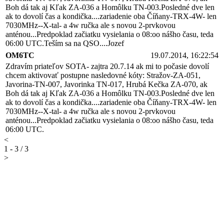
Boh dá tak aj Kľak ZA-036 a Homôlku TN-003.Posledné dve len
ak to dovolí čas a kondička....zariadenie oba Číňany-TRX-4W- len
7030MHz--X-tal- a 4w ručka ale s novou 2-prvkovou
anténou...Predpoklad začiatku vysielania o 08:oo nášho času, teda
06:00 UTC.Teším sa na QSO....Jozef
OM6TC
19.07.2014, 16:22:54
Zdravím priateľov SOTA- zajtra 20.7.14 ak mi to počasie dovolí
chcem aktivovať postupne nasledovné kóty: Stražov-ZA-051,
Javorina-TN-007, Javorinka TN-017, Hrubá Kečka ZA-070, ak
Boh dá tak aj Kľak ZA-036 a Homôlku TN-003.Posledné dve len
ak to dovolí čas a kondička....zariadenie oba Číňany-TRX-4W- len
7030MHz--X-tal- a 4w ručka ale s novou 2-prvkovou
anténou...Predpoklad začiatku vysielania o 08:oo nášho času, teda
06:00 UTC.
<
1 - 3 / 3
>