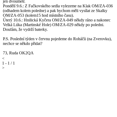
jen dvoumetr.
Pondělí 9.6.: Z Fačkovského sedla vylezeme na Klak OM/ZA-036
(odhadem kolem poledne) a pak bychom měli vysílat ze Skalky
OM/ZA-053 (kolem15 hod místního času).
Úterý 10.6.: Hnilická Kyčera OM/ZA-049 někdy ráno a nakonec
Velká Lúka (Martinské Hole) OM/ZA-029 někdy po poledni.
Doufám, že vydrží baterky.
P.S. Poslední týden v červnu pojedeme do Roháčů (na Zverovku),
nechce se někdo přidat?
73, Ruda OK2QA
<
1 - 1 / 1
>