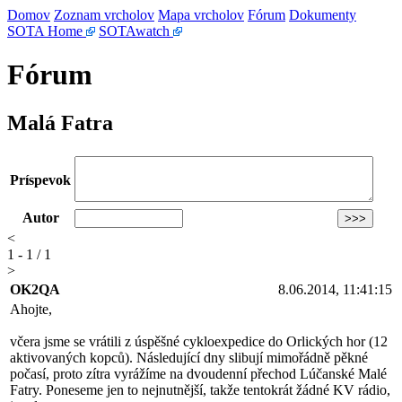
Domov
Zoznam vrcholov
Mapa vrcholov
Fórum
Dokumenty
SOTA Home
SOTAwatch
Fórum
Malá Fatra
Príspevok
Autor
<
1 - 1 / 1
>
OK2QA
8.06.2014, 11:41:15
Ahojte,
včera jsme se vrátili z úspěšné cykloexpedice do Orlických hor (12
aktivovaných kopců). Následující dny slibují mimořádně pěkné
počasí, proto zítra vyrážíme na dvoudenní přechod Lúčanské Malé
Fatry. Poneseme jen to nejnutnější, takže tentokrát žádné KV rádio,