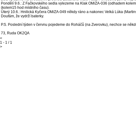
Pondělí 9.6.: Z Fačkovského sedla vylezeme na Klak OM/ZA-036 (odhadem kolem 
(kolem15 hod místního času).
Úterý 10.6.: Hnilická Kyčera OM/ZA-049 někdy ráno a nakonec Velká Lúka (Marti
Doufám, že vydrží baterky.
P.S. Poslední týden v červnu pojedeme do Roháčů (na Zverovku), nechce se někd
73, Ruda OK2QA
<
1 - 1 / 1
>