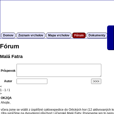
Domov
Zoznam vrcholov
Mapa vrcholov
Fórum
Dokumenty
S
Fórum
Malá Fatra
Príspevok
Autor
<
1 - 1 / 1
>
OK2QA
Ahojte,
včera jsme se vrátili z úspěšné cykloexpedice do Orlických hor (12 aktivovaných k
zítra vyrážíme na dvoudenní přechod Lúčanské Malé Fatry. Poneseme jen to nejnutn