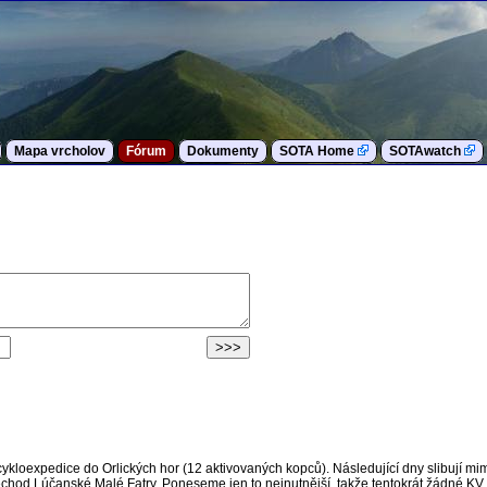
Mapa vrcholov
Fórum
Dokumenty
SOTA Home
SOTAwatch
 cykloexpedice do Orlických hor (12 aktivovaných kopců). Následující dny slibují m
chod Lúčanské Malé Fatry. Poneseme jen to nejnutnější, takže tentokrát žádné KV 