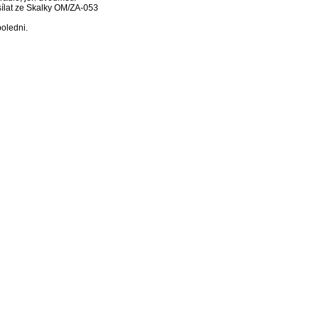
ílat ze Skalky OM/ZA-053
oledni.