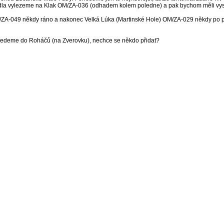
edla vylezeme na Klak OM/ZA-036 (odhadem kolem poledne) a pak bychom měli vys
M/ZA-049 někdy ráno a nakonec Velká Lúka (Martinské Hole) OM/ZA-029 někdy po p
ojedeme do Roháčů (na Zverovku), nechce se někdo přidat?