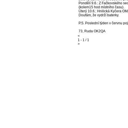
Pondělí 9.6.: Z Fačkovského s
(kolem15 hod místního času).
Úterý 10.6.: Hnilická Kyčera O
Doufám, že vydrží baterky.
P.S. Poslední týden v červnu p
73, Ruda OK2QA
<
1 - 1 / 1
>