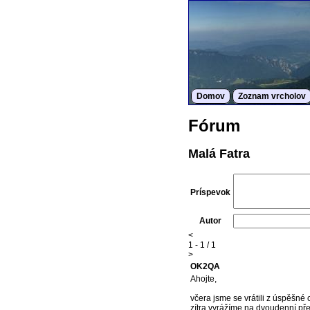
Domov
Zoznam vrcholov
Fórum
Malá Fatra
Príspevok
Autor
<
1 - 1 / 1
>
OK2QA
Ahojte,
včera jsme se vrátili z úspěšné
zítra vyrážíme na dvoudenní pře