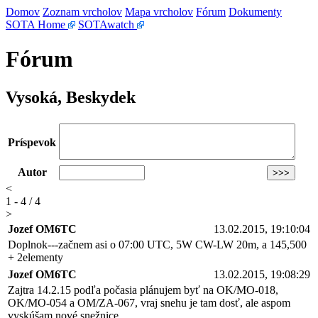
Domov
Zoznam vrcholov
Mapa vrcholov
Fórum
Dokumenty
SOTA Home
SOTAwatch
Fórum
Vysoká, Beskydek
Príspevok
Autor
<
1 - 4 / 4
>
Jozef OM6TC
13.02.2015, 19:10:04
Doplnok---začnem asi o 07:00 UTC, 5W CW-LW 20m, a 145,500
+ 2elementy
Jozef OM6TC
13.02.2015, 19:08:29
Zajtra 14.2.15 podľa počasia plánujem byť na OK/MO-018,
OK/MO-054 a OM/ZA-067, vraj snehu je tam dosť, ale aspom
vyskúšam nové snežnice......