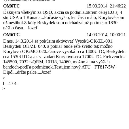
OM6TC
15.03.2014, 21:46:22
Ďakujem všetkým za QSO, akcia sa podarila,okrem celej EU aj 4
stn USA a 1 Kanada...Počasie vyšlo, len času málo, Korytové som
už nestihol.Z kóty Beskydek som odchádzal už po tme, o 1830
nášho času....Jozef
OM6TC
14.03.2014, 10:00:21
Dnes, 14.3.2014 sa pokúsim aktivovať Vysokú-OK/ZL-001,
Beskydek-OK/ZL-040, a pokiaľ bude ešte svetlo tak možno
Korytovo-OK/MO-020..časove-vysoká--cca 1400UTC, Beskydek-
cca 1530UTC a ak sa zadarí Korytovo-cca 1700UTC. Frekvencie-
145500, 7032+-QRM, 10118, 14060, možno aj na vyšších
bandoch-podľa podmienok.Testujem nový ATU+ FT817-5W+
Dipól...držte palce....Jozef
<
1 - 4 / 4
>