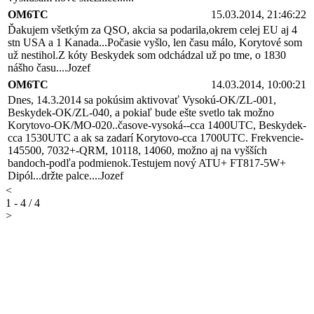
OM6TC
15.03.2014, 21:46:22
Ďakujem všetkým za QSO, akcia sa podarila,okrem celej EU aj 4
stn USA a 1 Kanada...Počasie vyšlo, len času málo, Korytové som
už nestihol.Z kóty Beskydek som odchádzal už po tme, o 1830
nášho času....Jozef
OM6TC
14.03.2014, 10:00:21
Dnes, 14.3.2014 sa pokúsim aktivovať Vysokú-OK/ZL-001,
Beskydek-OK/ZL-040, a pokiaľ bude ešte svetlo tak možno
Korytovo-OK/MO-020..časove-vysoká--cca 1400UTC, Beskydek-
cca 1530UTC a ak sa zadarí Korytovo-cca 1700UTC. Frekvencie-
145500, 7032+-QRM, 10118, 14060, možno aj na vyšších
bandoch-podľa podmienok.Testujem nový ATU+ FT817-5W+
Dipól...držte palce....Jozef
<
1 - 4 / 4
>