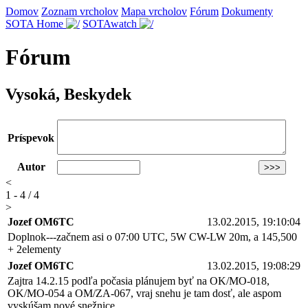
Domov
Zoznam vrcholov
Mapa vrcholov
Fórum
Dokumenty
SOTA Home
SOTAwatch
Fórum
Vysoká, Beskydek
Príspevok
Autor
<
1 - 4 / 4
>
Jozef OM6TC
13.02.2015, 19:10:04
Doplnok---začnem asi o 07:00 UTC, 5W CW-LW 20m, a 145,500
+ 2elementy
Jozef OM6TC
13.02.2015, 19:08:29
Zajtra 14.2.15 podľa počasia plánujem byť na OK/MO-018,
OK/MO-054 a OM/ZA-067, vraj snehu je tam dosť, ale aspom
vyskúšam nové snežnice......