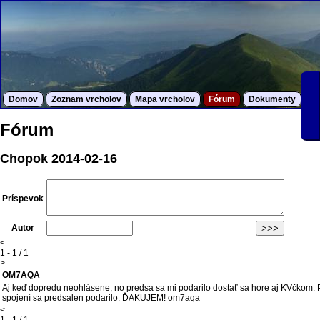
Domov
Zoznam vrcholov
Mapa vrcholov
Fórum
Dokumenty
S
Fórum
Chopok 2014-02-16
Príspevok
Autor
<
1 - 1 / 1
>
OM7AQA
Aj keď dopredu neohlásene, no predsa sa mi podarilo dostať sa hore aj KVčkom. P
spojení sa predsalen podarilo. ĎAKUJEM! om7aqa
<