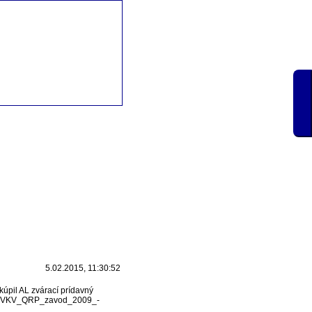
5.02.2015, 11:30:52
kúpil AL zvárací prídavný
es.cz/VKV_QRP_zavod_2009_-