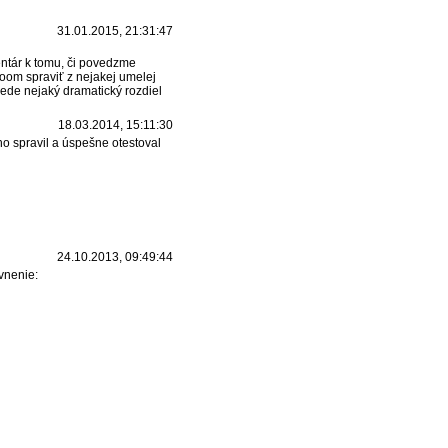
31.01.2015, 21:31:47
entár k tomu, či povedzme
boom spraviť z nejakej umelej
rede nejaký dramatický rozdiel
18.03.2014, 15:11:30
o spravil a úspešne otestoval
24.10.2013, 09:49:44
vnenie: