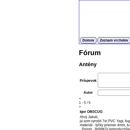
Domov
Zoznam vrcholov
Fórum
Antény
Príspevok
Autor
<
1 - 5 / 5
>
Igor OM3CUG
Ahoj Jakub,
ja som vyrobil 7el PVC Yagi, fug
materiál - tyčky priemer 4mm, t
_Polom_JN99KD/ jednoduchšie t