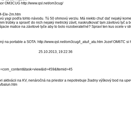
gor OM3CUG http://www.qsl.net/om3cug/
/4-Ele-2m.htm
ovú yagi podľa tohto návodu. Tú 50 ohmovú verziu. Má niekto chuť dať nejaký kom
 trúbky a spraviť do nich nejaký metrický závit, naskrutkovať tam závitovú tyč a 
ájacie matice na závitové tyče aby to bolo rozoberateľné? Spraví ten kus ocele v st
ný na portable a SOTA: http://www.qsl.net/om3cug/l_atu/l_atu.htm Jozef OM6TC si h
25.10.2013, 19:22:36
tion=com_content&task=view&id=459&Itemid=45
i aktivácii na KV, nenáročná na priestor a nepotrebuje žiadny výškový bod na upe
n/balun.htm