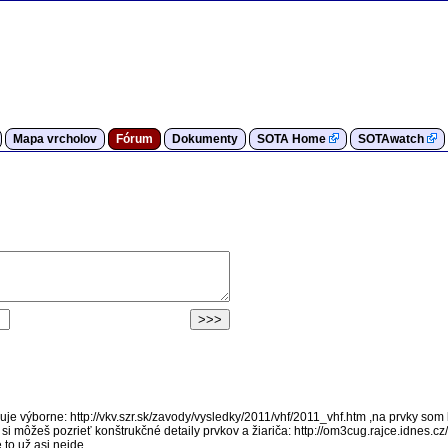
Mapa vrcholov
Fórum
Dokumenty
SOTA Home
SOTAwatch
uje výborne: http://vkv.szr.sk/zavody/vysledky/2011/vhf/2011_vhf.htm ,na prvky som 
u si môžeš pozrieť konštrukčné detaily prvkov a žiariča: http://om3cug.rajce.idn
o už asi nejde...