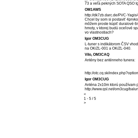
73 a veľa pekných SOTA QSO I
OM1AWS
http://dk7zb.darc.de/PVC-Yagis
Chcel by som si postaviť 4prvk
môžem proste kúpiť duralové 6mm
hmoty, v ktorej budú oceľové sp
vo vlastnostiach?
Igor OM3CUG
L-tuner s indikátorom ČSV vhod
na OK/ZL-001 a OK/ZL-040.
Vilo, OM3CAQ
Antény bez anténneho tunera:
http://otc.cq.sk/index.php?op
Igor OM3CUG
Anténa 2x10m ktorú používam pr
http://www.qsl.net/om3cug/balu
<
1 - 5 / 5
>