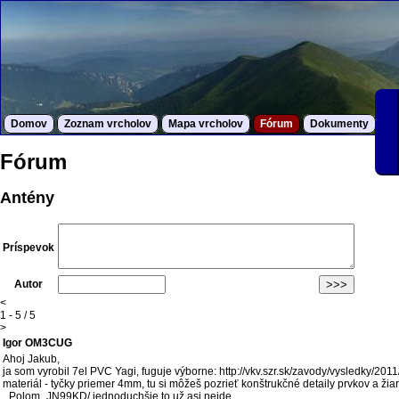
Domov
Zoznam vrcholov
Mapa vrcholov
Fórum
Dokumenty
S
Fórum
Antény
Príspevok
Autor
<
1 - 5 / 5
>
Igor OM3CUG
Ahoj Jakub,
ja som vyrobil 7el PVC Yagi, fuguje výborne: http://vkv.szr.sk/zavody/vysledky/201
materiál - tyčky priemer 4mm, tu si môžeš pozrieť konštrukčné detaily prvkov a 
_Polom_JN99KD/ jednoduchšie to už asi nejde...