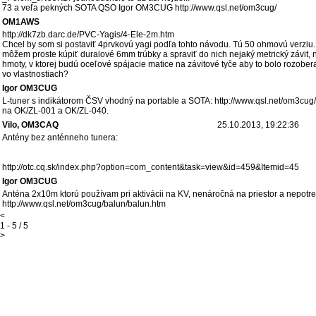
73 a veľa pekných SOTA QSO Igor OM3CUG http://www.qsl.net/om3cug/
OM1AWS
http://dk7zb.darc.de/PVC-Yagis/4-Ele-2m.htm
Chcel by som si postaviť 4prvkovú yagi podľa tohto návodu. Tú 50 ohmovú verziu
môžem proste kúpiť duralové 6mm trúbky a spraviť do nich nejaký metrický závit, 
hmoty, v ktorej budú oceľové spájacie matice na závitové tyče aby to bolo rozober
vo vlastnostiach?
Igor OM3CUG
L-tuner s indikátorom ČSV vhodný na portable a SOTA: http://www.qsl.net/om3cug/
na OK/ZL-001 a OK/ZL-040.
Vilo, OM3CAQ
25.10.2013, 19:22:36
Antény bez anténneho tunera:
http://otc.cq.sk/index.php?option=com_content&task=view&id=459&Itemid=45
Igor OM3CUG
Anténa 2x10m ktorú používam pri aktivácii na KV, nenáročná na priestor a nepotr
http://www.qsl.net/om3cug/balun/balun.htm
<
1 - 5 / 5
>