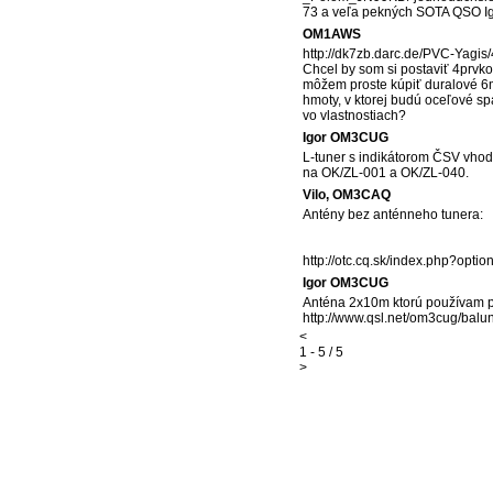
73 a veľa pekných SOTA QSO I
OM1AWS
http://dk7zb.darc.de/PVC-Yagis
Chcel by som si postaviť 4prvk
môžem proste kúpiť duralové 6mm
hmoty, v ktorej budú oceľové sp
vo vlastnostiach?
Igor OM3CUG
L-tuner s indikátorom ČSV vhod
na OK/ZL-001 a OK/ZL-040.
Vilo, OM3CAQ
Antény bez anténneho tunera:
http://otc.cq.sk/index.php?op
Igor OM3CUG
Anténa 2x10m ktorú používam pr
http://www.qsl.net/om3cug/balu
<
1 - 5 / 5
>