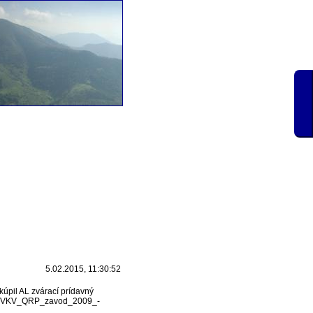
5.02.2015, 11:30:52
kúpil AL zvárací prídavný
es.cz/VKV_QRP_zavod_2009_-