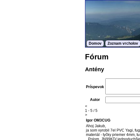
Domov
Zoznam vrcholov
Fórum
Antény
Príspevok
Autor
<
1 - 5 / 5
>
Igor OM3CUG
Ahoj Jakub,
ja som vyrobil 7el PVC Yagi, fug
materiál - tyčky priemer 4mm, t
_Polom_JN99KD/ jednoduchšie t