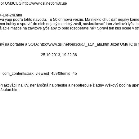
gor OM3CUG http://www.qsl.net/om3cug/
/4-Ele-2m.htm
ovú yagi podľa tohto návodu. Tú 50 ohmovú verziu. Má niekto chuť dať nejaký kom
 trúbky a spraviť do nich nejaký metrický závit, naskrutkovať tam závitovú tyč a 
ájacie matice na závitové tyče aby to bolo rozoberateľné? Spraví ten kus ocele v st
ný na portable a SOTA: http://www.qsl.net/om3cug/l_atu/l_atu.htm Jozef OM6TC si h
25.10.2013, 19:22:36
tion=com_content&task=view&id=459&Itemid=45
i aktivácii na KV, nenáročná na priestor a nepotrebuje žiadny výškový bod na upe
n/balun.htm