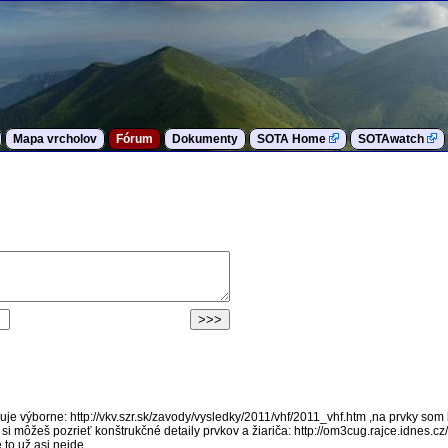
Mapa vrcholov
Fórum
Dokumenty
SOTA Home
SOTAwatch
uje výborne: http://vkv.szr.sk/zavody/vysledky/2011/vhf/2011_vhf.htm ,na prvky som 
u si môžeš pozrieť konštrukčné detaily prvkov a žiariča: http://om3cug.rajce.idn
o už asi nejde...