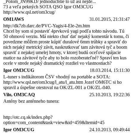
_Polom_JN99KD/ jednoduchšie to už asi nejde...
73 a veľa pekných SOTA QSO Igor OM3CUG
http://www.qsl.net/om3cug/
OM1AWS
31.01.2015, 21:31:47
http://dk7zb.darc.de/PVC-Yagis/4-Ele-2m.htm
Chcel by som si postaviť 4prvkovú yagi podľa tohto návodu. Tú
50 ohmovú verziu. Má niekto chuť dať nejaký komentár k tomu, či
povedzme môžem proste kúpiť duralové 6mm trúbky a spraviť do
nich nejaký metrický závit, naskrutkovať tam závitovú tyč a boom
spraviť z nejakej umelej hmoty, v ktorej budú oceľové spájacie
matice na závitové tyče aby to bolo rozoberateľné? Spraví ten kus
ocele v strede nejaký dramatický rozdiel vo vlastnostiach?
Igor OM3CUG
18.03.2014, 15:11:30
L-tuner s indikátorom ČSV vhodný na portable a SOTA:
http://www.qsl.net/om3cug/l_atu/l_atu.htm Jozef OM6TC si ho
spravil a úspešne otestoval na OK/ZL-001 a OK/ZL-040.
Vilo, OM3CAQ
25.10.2013, 19:22:36
Antény bez anténneho tunera:
http://otc.cq.sk/index.php?
option=com_content&task=view&id=459&Itemid=45
Igor OM3CUG
24.10.2013, 09:49:44