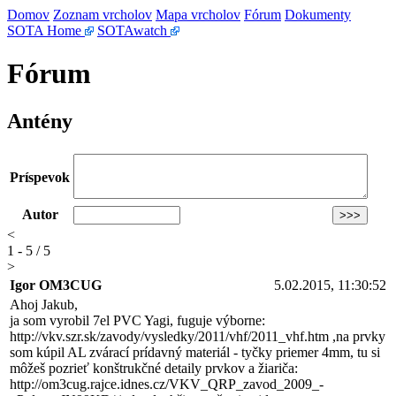
Domov
Zoznam vrcholov
Mapa vrcholov
Fórum
Dokumenty
SOTA Home
SOTAwatch
Fórum
Antény
Príspevok
Autor
<
1 - 5 / 5
>
Igor OM3CUG
5.02.2015, 11:30:52
Ahoj Jakub,
ja som vyrobil 7el PVC Yagi, fuguje výborne:
http://vkv.szr.sk/zavody/vysledky/2011/vhf/2011_vhf.htm ,na prvky
som kúpil AL zvárací prídavný materiál - tyčky priemer 4mm, tu si
môžeš pozrieť konštrukčné detaily prvkov a žiariča:
http://om3cug.rajce.idnes.cz/VKV_QRP_zavod_2009_-