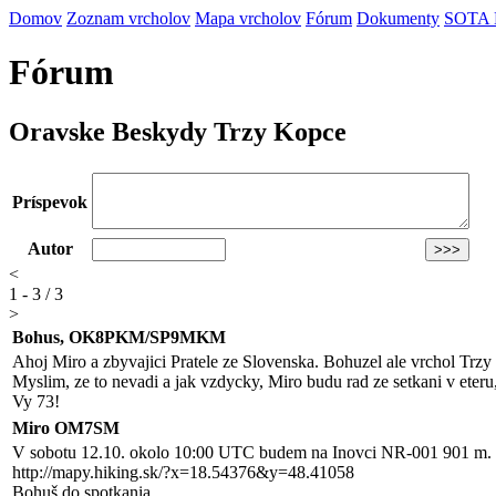
Domov
Zoznam vrcholov
Mapa vrcholov
Fórum
Dokumenty
SOTA
Fórum
Oravske Beskydy Trzy Kopce
Príspevok
Autor
<
1 - 3 / 3
>
Bohus, OK8PKM/SP9MKM
Ahoj Miro a zbyvajici Pratele ze Slovenska. Bohuzel ale vrchol Trzy
Myslim, ze to nevadi a jak vzdycky, Miro budu rad ze setkani v eteru,
Vy 73!
Miro OM7SM
V sobotu 12.10. okolo 10:00 UTC budem na Inovci NR-001 901 m. R
http://mapy.hiking.sk/?x=18.54376&y=48.41058
Bohuš do spotkania ..