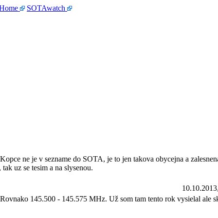
 Home
SOTAwatch
 Kopce ne je v sezname do SOTA, je to jen takova obycejna a zalesnena
 tak uz se tesim a na slysenou.
10.10.2013
ovnako 145.500 - 145.575 MHz. Už som tam tento rok vysielal ale s