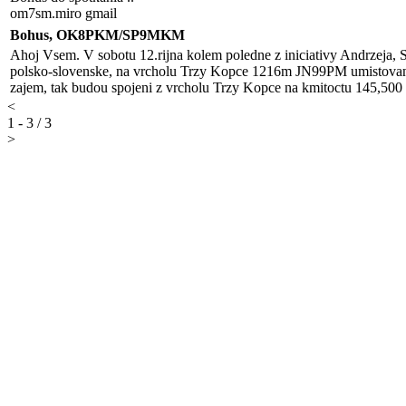
om7sm.miro gmail
Bohus, OK8PKM/SP9MKM
Ahoj Vsem. V sobotu 12.rijna kolem poledne z iniciativy Andrz
polsko-slovenske, na vrcholu Trzy Kopce 1216m JN99PM umistovana 
zajem, tak budou spojeni z vrcholu Trzy Kopce na kmitoctu 145,5
<
1 - 3 / 3
>