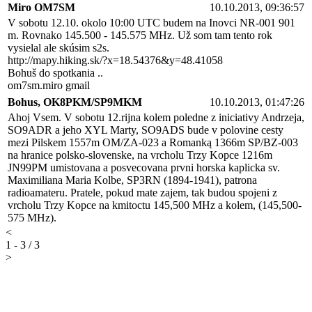
Miro OM7SM
10.10.2013, 09:36:57
V sobotu 12.10. okolo 10:00 UTC budem na Inovci NR-001 901
m. Rovnako 145.500 - 145.575 MHz. Už som tam tento rok
vysielal ale skúsim s2s.
http://mapy.hiking.sk/?x=18.54376&y=48.41058
Bohuš do spotkania ..
om7sm.miro gmail
Bohus, OK8PKM/SP9MKM
10.10.2013, 01:47:26
Ahoj Vsem. V sobotu 12.rijna kolem poledne z iniciativy Andrzeja,
SO9ADR a jeho XYL Marty, SO9ADS bude v polovine cesty
mezi Pilskem 1557m OM/ZA-023 a Romanką 1366m SP/BZ-003
na hranice polsko-slovenske, na vrcholu Trzy Kopce 1216m
JN99PM umistovana a posvecovana prvni horska kaplicka sv.
Maximiliana Maria Kolbe, SP3RN (1894-1941), patrona
radioamateru. Pratele, pokud mate zajem, tak budou spojeni z
vrcholu Trzy Kopce na kmitoctu 145,500 MHz a kolem, (145,500-
575 MHz).
<
1 - 3 / 3
>