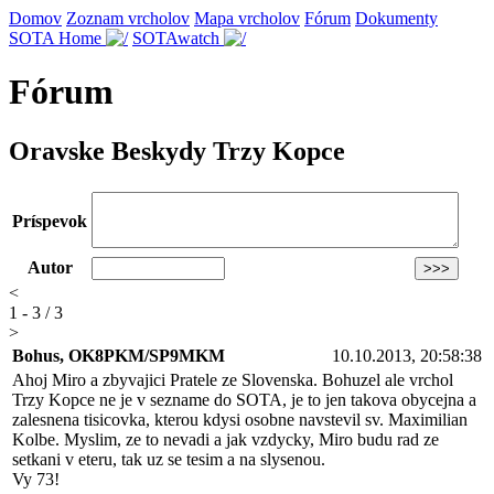
Domov
Zoznam vrcholov
Mapa vrcholov
Fórum
Dokumenty
SOTA Home
SOTAwatch
Fórum
Oravske Beskydy Trzy Kopce
Príspevok
Autor
<
1 - 3 / 3
>
Bohus, OK8PKM/SP9MKM
10.10.2013, 20:58:38
Ahoj Miro a zbyvajici Pratele ze Slovenska. Bohuzel ale vrchol
Trzy Kopce ne je v sezname do SOTA, je to jen takova obycejna a
zalesnena tisicovka, kterou kdysi osobne navstevil sv. Maximilian
Kolbe. Myslim, ze to nevadi a jak vzdycky, Miro budu rad ze
setkani v eteru, tak uz se tesim a na slysenou.
Vy 73!