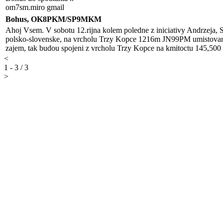
om7sm.miro gmail
Bohus, OK8PKM/SP9MKM
Ahoj Vsem. V sobotu 12.rijna kolem poledne z iniciativy Andrz
polsko-slovenske, na vrcholu Trzy Kopce 1216m JN99PM umistovana 
zajem, tak budou spojeni z vrcholu Trzy Kopce na kmitoctu 145,5
<
1 - 3 / 3
>