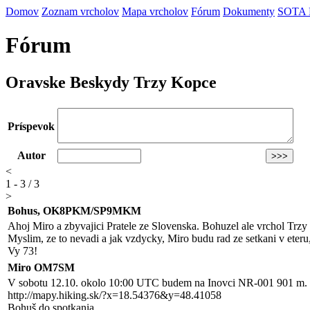
Domov
Zoznam vrcholov
Mapa vrcholov
Fórum
Dokumenty
SOTA
Fórum
Oravske Beskydy Trzy Kopce
Príspevok
Autor
<
1 - 3 / 3
>
Bohus, OK8PKM/SP9MKM
Ahoj Miro a zbyvajici Pratele ze Slovenska. Bohuzel ale vrchol Trzy
Myslim, ze to nevadi a jak vzdycky, Miro budu rad ze setkani v eteru,
Vy 73!
Miro OM7SM
V sobotu 12.10. okolo 10:00 UTC budem na Inovci NR-001 901 m. R
http://mapy.hiking.sk/?x=18.54376&y=48.41058
Bohuš do spotkania ..