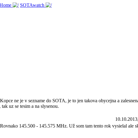
 Home
SOTAwatch
 Kopce ne je v sezname do SOTA, je to jen takova obycejna a zalesnena
 tak uz se tesim a na slysenou.
10.10.2013
ovnako 145.500 - 145.575 MHz. Už som tam tento rok vysielal ale s