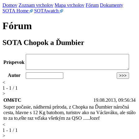
Domov
Zoznam vrcholov
Mapa vrcholov
Fórum
Dokumenty
SOTA Home
SOTAwatch
Fórum
SOTA Chopok a Ďumbier
Príspevok
Autor
<
1 - 1 / 1
>
OM6TC
19.08.2013, 09:56:34
Super počasie, nádherná príroda, z Chopka na Ďumbier náročná
cesta, hlavne s 12 Kg batohom, turistov ako na Václaváku, ale stálo
to za to,ešte raz vďaka všetkým za QSO .....Jozef
<
1 - 1 / 1
>