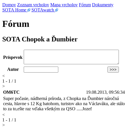
Domov
Zoznam vrcholov
Mapa vrcholov
Fórum
Dokumenty
SOTA Home
SOTAwatch
Fórum
SOTA Chopok a Ďumbier
Príspevok
Autor
<
1 - 1 / 1
>
OM6TC
19.08.2013, 09:56:34
Super počasie, nádherná príroda, z Chopka na Ďumbier náročná
cesta, hlavne s 12 Kg batohom, turistov ako na Václaváku, ale stálo
to za to,ešte raz vďaka všetkým za QSO .....Jozef
<
1 - 1 / 1
>