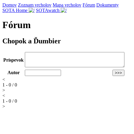
Domov
Zoznam vrcholov
Mapa vrcholov
Fórum
Dokumenty
SOTA Home
SOTAwatch
Fórum
Chopok a Ďumbier
Príspevok
Autor
<
1 - 0 / 0
>
<
1 - 0 / 0
>