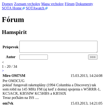
Domov
Zoznam vrcholov
Mapa vrcholov
Fórum
Dokumenty
SOTA Home
SOTAwatch
Fórum
Hamspirit
Príspevok
Autor
<
1 - 20 / 34
>
Miro OM7SM
15.03.2013, 14:24:08
Pre OM3CUG
pokiaľ fungovali raketoplány (1994 Columbia a Discovery) tak
som robil na 145 MHz FM (aj keď z domu) spojenia s W5RRR-1,
KC5ACR, KB5SIW KC5HBS a KB5SIX
Teraz počkám na ISS ....
om7vk
15.03.2013, 14:21:05