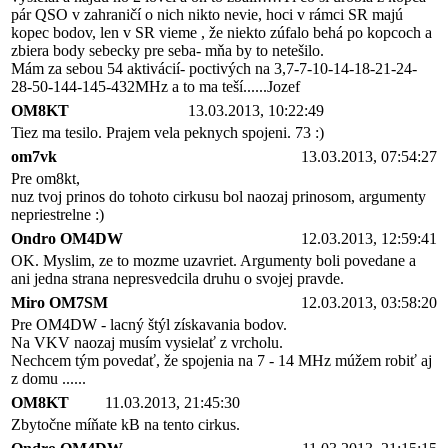
pár QSO v zahraničí o nich nikto nevie, hoci v rámci SR majú
kopec bodov, len v SR vieme , že niekto zúfalo behá po kopcoch a
zbiera body sebecky pre seba- mňa by to netešilo.
Mám za sebou 54 aktivácií- poctivých na 3,7-7-10-14-18-21-24-
28-50-144-145-432MHz a to ma teší......Jozef
OM8KT
13.03.2013, 10:22:49
Tiez ma tesilo. Prajem vela peknych spojeni. 73 :)
om7vk
13.03.2013, 07:54:27
Pre om8kt,
nuz tvoj prinos do tohoto cirkusu bol naozaj prinosom, argumenty
nepriestrelne :)
Ondro OM4DW
12.03.2013, 12:59:41
OK. Myslim, ze to mozme uzavriet. Argumenty boli povedane a
ani jedna strana nepresvedcila druhu o svojej pravde.
Miro OM7SM
12.03.2013, 03:58:20
Pre OM4DW - lacný štýl získavania bodov.
Na VKV naozaj musím vysielať z vrcholu.
Nechcem tým povedať, že spojenia na 7 - 14 MHz múžem robiť aj
z domu ......
OM8KT
11.03.2013, 21:45:30
Zbytočne míňate kB na tento cirkus.