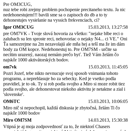
Pre OM3CUG,
nuz tebe robi zrejmy problem pochopenie precitaneho textu. Ja nic
nedehonestujem!!! bavili sme sa o zapisoch do db a to ty
dehonestujes vysielanie na vyssich frekvenciach, ci?
Igor OM3CUG
15.03.2013, 13:27:58
pre OM7VK - Tvoje slová hovoria za všetko: "nejake blbe reci o
zalubach su len sproste reci, nehovoriac o nejaky N4... ci VE." Oni
Ťa samozrejme na 2m nezavolajú ale mňa hej a teší ma že im dám
body za OM kopce. Nedehonestuj to. Pre OM7SM - určite sa
necítim urazený, naozaj nemám prečo byť. Tiež Vám želám čo
najskôr 1000 aktivátorských bodov.
om7vk
15.03.2013, 11:45:05
Pozri Jozef, tebe nikto nevnucuje svoj sposob vnimania tohoto
programu, a neprehlasuje ho za sebecky. Ked je vsetko podla
pravidiel, je to ok. Ty si rob podla svojho a Miro si moze robit tiez
podla svojho, ale dehonestovat niekoho aktivitu je netaktne a zial i
'slovenske'.
OM6TC
15.03.2013, 10:06:05
Miro nič si nepochopil, každá diskusia je zbytočná, želám Ti čo
najskôr 1000 bodov
Miro OM7SM
14.03.2013, 15:30:38
Vtipná je aj moja zodpovednosť za to, že niektorí Chasers