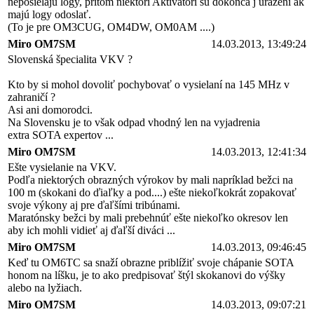
neposielajú logy, pritom niektorí Aktivátori sú dokonca j urazení ak
majú logy odoslať.
(To je pre OM3CUG, OM4DW, OM0AM ....)
Miro OM7SM
14.03.2013, 13:49:24
Slovenská špecialita VKV ?
Kto by si mohol dovoliť pochybovať o vysielaní na 145 MHz v
zahraničí ?
Asi ani domorodci.
Na Slovensku je to však odpad vhodný len na vyjadrenia
extra SOTA expertov ...
Miro OM7SM
14.03.2013, 12:41:34
Ešte vysielanie na VKV.
Podľa niektorých obrazných výrokov by mali napríklad bežci na
100 m (skokani do ďiaľky a pod....) ešte niekoľkokrát zopakovať
svoje výkony aj pre ďaľšími tribúnami.
Maratónsky bežci by mali prebehnúť ešte niekoľko okresov len
aby ich mohli vidieť aj ďaľší diváci ...
Miro OM7SM
14.03.2013, 09:46:45
Keď tu OM6TC sa snaží obrazne priblížiť svoje chápanie SOTA
honom na líšku, je to ako predpisovať štýl skokanovi do výšky
alebo na lyžiach.
Miro OM7SM
14.03.2013, 09:07:21