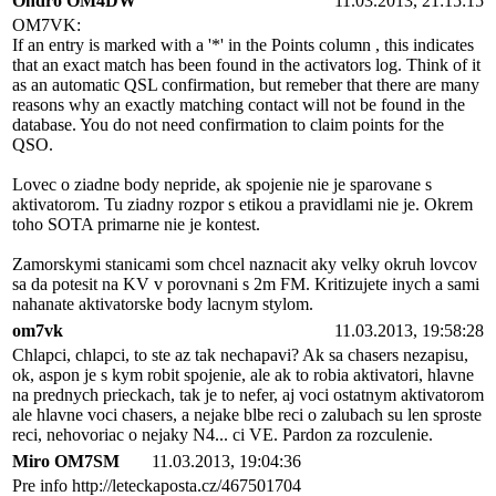
Ondro OM4DW
11.03.2013, 21:15:15
OM7VK:
If an entry is marked with a '*' in the Points column , this indicates
that an exact match has been found in the activators log. Think of it
as an automatic QSL confirmation, but remeber that there are many
reasons why an exactly matching contact will not be found in the
database. You do not need confirmation to claim points for the
QSO.
Lovec o ziadne body nepride, ak spojenie nie je sparovane s
aktivatorom. Tu ziadny rozpor s etikou a pravidlami nie je. Okrem
toho SOTA primarne nie je kontest.
Zamorskymi stanicami som chcel naznacit aky velky okruh lovcov
sa da potesit na KV v porovnani s 2m FM. Kritizujete inych a sami
nahanate aktivatorske body lacnym stylom.
om7vk
11.03.2013, 19:58:28
Chlapci, chlapci, to ste az tak nechapavi? Ak sa chasers nezapisu,
ok, aspon je s kym robit spojenie, ale ak to robia aktivatori, hlavne
na prednych prieckach, tak je to nefer, aj voci ostatnym aktivatorom
ale hlavne voci chasers, a nejake blbe reci o zalubach su len sproste
reci, nehovoriac o nejaky N4... ci VE. Pardon za rozculenie.
Miro OM7SM
11.03.2013, 19:04:36
Pre info http://leteckaposta.cz/467501704