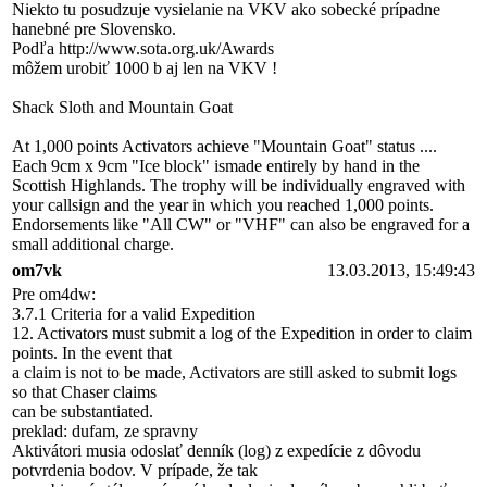
Niekto tu posudzuje vysielanie na VKV ako sobecké prípadne
hanebné pre Slovensko.
Podľa http://www.sota.org.uk/Awards
môžem urobiť 1000 b aj len na VKV !
Shack Sloth and Mountain Goat
At 1,000 points Activators achieve "Mountain Goat" status ....
Each 9cm x 9cm "Ice block" ismade entirely by hand in the
Scottish Highlands. The trophy will be individually engraved with
your callsign and the year in which you reached 1,000 points.
Endorsements like "All CW" or "VHF" can also be engraved for a
small additional charge.
om7vk
13.03.2013, 15:49:43
Pre om4dw:
3.7.1 Criteria for a valid Expedition
12. Activators must submit a log of the Expedition in order to claim
points. In the event that
a claim is not to be made, Activators are still asked to submit logs
so that Chaser claims
can be substantiated.
preklad: dufam, ze spravny
Aktivátori musia odoslať denník (log) z expedície z dôvodu
potvrdenia bodov. V prípade, že tak