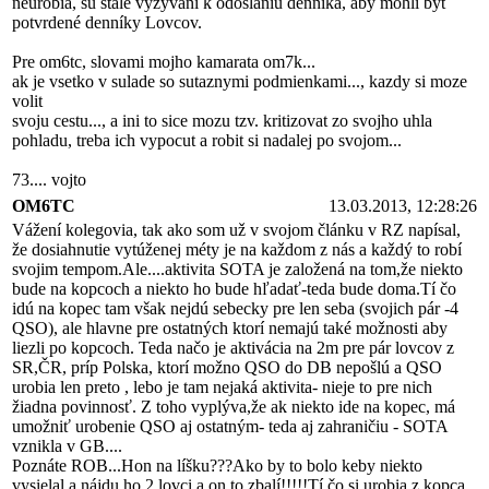
neurobia, sú stále vyzývaní k odoslaniu denníka, aby mohli byť
potvrdené denníky Lovcov.
Pre om6tc, slovami mojho kamarata om7k...
ak je vsetko v sulade so sutaznymi podmienkami..., kazdy si moze
volit
svoju cestu..., a ini to sice mozu tzv. kritizovat zo svojho uhla
pohladu, treba ich vypocut a robit si nadalej po svojom...
73.... vojto
OM6TC
13.03.2013, 12:28:26
Vážení kolegovia, tak ako som už v svojom článku v RZ napísal,
že dosiahnutie vytúženej méty je na každom z nás a každý to robí
svojim tempom.Ale....aktivita SOTA je založená na tom,že niekto
bude na kopcoch a niekto ho bude hľadať-teda bude doma.Tí čo
idú na kopec tam však nejdú sebecky pre len seba (svojich pár -4
QSO), ale hlavne pre ostatných ktorí nemajú také možnosti aby
liezli po kopcoch. Teda načo je aktivácia na 2m pre pár lovcov z
SR,ČR, príp Polska, ktorí možno QSO do DB nepošlú a QSO
urobia len preto , lebo je tam nejaká aktivita- nieje to pre nich
žiadna povinnosť. Z toho vyplýva,že ak niekto ide na kopec, má
umožniť urobenie QSO aj ostatným- teda aj zahraničiu - SOTA
vznikla v GB....
Poznáte ROB...Hon na líšku???Ako by to bolo keby niekto
vysielal a nájdu ho 2 lovci a on to zbalí!!!!!Tí čo si urobia z kopca