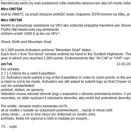
Maratónsky bežci by mali prebehnúť ešte niekoľko okresov len aby ich mohli vidieť a
Miro OM7SM
Keď tu OM6TC sa snaží obrazne priblížiť svoje chápanie SOTA honom na líšku, je t
Miro OM7SM
Niekto tu posudzuje vysielanie na VKV ako sobecké prípadne hanebné pre Slove
Podľa http://www.sota.org.uk/Awards
môžem urobiť 1000 b aj len na VKV !
Shack Sloth and Mountain Goat
At 1,000 points Activators achieve "Mountain Goat" status ....
Each 9cm x 9cm "Ice block" ismade entirely by hand in the Scottish Highlands. The 
year in which you reached 1,000 points. Endorsements like "All CW" or "VHF" can 
om7vk
13.03.20
Pre om4dw:
3.7.1 Criteria for a valid Expedition
12. Activators must submit a log of the Expedition in order to claim points. In the ev
a claim is not to be made, Activators are still asked to submit logs so that Chaser c
can be substantiated.
preklad: dufam, ze spravny
Aktivátori musia odoslať denník (log) z expedície z dôvodu potvrdenia bodov. V pr
neurobia, sú stále vyzývaní k odoslaniu denníka, aby mohli byť potvrdené denníky
Pre om6tc, slovami mojho kamarata om7k...
ak je vsetko v sulade so sutaznymi podmienkami..., kazdy si moze volit
svoju cestu..., a ini to sice mozu tzv. kritizovat zo svojho uhla
pohladu, treba ich vypocut a robit si nadalej po svojom...
73.... vojto