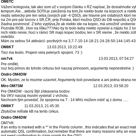
OM6TC
Vážení kolegovia, tak ako som už v svojom článku v RZ napísal, že dosiahnutie vy
tempom.Ale....aktivita SOTA je založená na tom,že niekto bude na kopcoch a nie
nejdú sebecky pre len seba (svojich pár -4 QSO), ale hlavne pre ostatných ktorí n
na 2m pre pár lovcov z SR,ČR, príp Polska, ktorí možno QSO do DB nepošlú a QSO ur
žiadna povinnosť. Z toho vyplýva,že ak niekto ide na kopec, má umožniť urobenie Q
Poznáte ROB...Hon na líšku???Ako by to bolo keby niekto vysielal a nájdu ho 2 lovci
nich nikto nevie, hoci v rámci SR majú kopec bodov, len v SR vieme , že niekto z
netešilo.
Mám za sebou 54 aktivácií- poctivých na 3,7-7-10-14-18-21-24-28-50-144-145-432M
OM8KT
13.03.2013, 10:22:49
Tiez ma tesilo. Prajem vela peknych spojeni. 73 :)
om7vk
13.03.2013, 07:54:27
Pre om8kt,
nuz tvoj prinos do tohoto cirkusu bol naozaj prinosom, argumenty nepriestrelne :)
Ondro OM4DW
OK. Myslim, ze to mozme uzavriet. Argumenty boli povedane a ani jedna strana ne
Miro OM7SM
12.03.2013, 03:58:20
Pre OM4DW - lacný štýl získavania bodov.
Na VKV naozaj musím vysielať z vrcholu.
Nechcem tým povedať, že spojenia na 7 - 14 MHz múžem robiť aj z domu ......
OM8KT
11.03.2013, 21:45:30
Zbytočne míňate kB na tento cirkus.
Ondro OM4DW
OM7VK:
If an entry is marked with a '*' in the Points column , this indicates that an exact ma
automatic QSL confirmation, but remeber that there are many reasons why an exact
not need confirmation to claim points for the QSO.