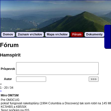
Domov
Zoznam vrcholov
Mapa vrcholov
Fórum
Dokumenty
S
Fórum
Hamspirit
Príspevok
Autor
<
1 - 20 / 34
>
Miro OM7SM
Pre OM3CUG
pokiaľ fungovali raketoplány (1994 Columbia a Discovery) tak som robil na 14
KC5HBS a KB5SIX
Teraz počkám na ISS ....