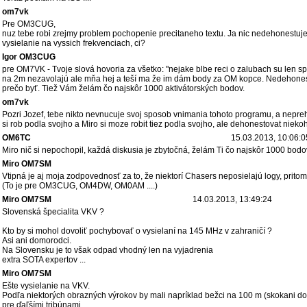
om7vk
Pre OM3CUG,
nuz tebe robi zrejmy problem pochopenie precitaneho textu. Ja nic nedehonestujem
vysielanie na vyssich frekvenciach, ci?
Igor OM3CUG
pre OM7VK - Tvoje slová hovoria za všetko: "nejake blbe reci o zalubach su len sp
na 2m nezavolajú ale mňa hej a teší ma že im dám body za OM kopce. Nedehonest
prečo byť. Tiež Vám želám čo najskôr 1000 aktivátorských bodov.
om7vk
Pozri Jozef, tebe nikto nevnucuje svoj sposob vnimania tohoto programu, a neprehl
si rob podla svojho a Miro si moze robit tiez podla svojho, ale dehonestovat niekoho 
OM6TC
15.03.2013, 10:06:0
Miro nič si nepochopil, každá diskusia je zbytočná, želám Ti čo najskôr 1000 bodo
Miro OM7SM
Vtipná je aj moja zodpovednosť za to, že niektorí Chasers neposielajú logy, pritom 
(To je pre OM3CUG, OM4DW, OM0AM ....)
Miro OM7SM
14.03.2013, 13:49:24
Slovenská špecialita VKV ?
Kto by si mohol dovoliť pochybovať o vysielaní na 145 MHz v zahraničí ?
Asi ani domorodci.
Na Slovensku je to však odpad vhodný len na vyjadrenia
extra SOTA expertov ...
Miro OM7SM
Ešte vysielanie na VKV.
Podľa niektorých obrazných výrokov by mali napríklad bežci na 100 m (skokani do ď
pre ďaľšími tribúnami.