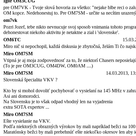
Igor OM3CUG
pre OM7VK - Tvoje slová hovoria za všetko: "nejake blbe reci o zalu
OM kopce. Nedehonestuj to. Pre OM7SM - určite sa necítim urazený
om7vk
Pozri Jozef, tebe nikto nevnucuje svoj sposob vnimania tohoto program
dehonestovat niekoho aktivitu je netaktne a zial i 'slovenske'.
OM6TC
15.03.
Miro nič si nepochopil, každá diskusia je zbytočná, želám Ti čo naj
Miro OM7SM
Vtipná je aj moja zodpovednosť za to, že niektorí Chasers neposielajú
(To je pre OM3CUG, OM4DW, OM0AM ....)
Miro OM7SM
14.03.2013, 13
Slovenská špecialita VKV ?
Kto by si mohol dovoliť pochybovať o vysielaní na 145 MHz v zahra
Asi ani domorodci.
Na Slovensku je to však odpad vhodný len na vyjadrenia
extra SOTA expertov ...
Miro OM7SM
Ešte vysielanie na VKV.
Podľa niektorých obrazných výrokov by mali napríklad bežci na 100 
Maratónsky bežci by mali prebehnúť ešte niekoľko okresov len aby ich