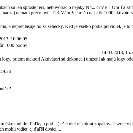
bach su len sproste reci, nehovoriac o nejaky N4... ci VE." Oni Ťa s
, naozaj nemám prečo byť. Tiež Vám želám čo najskôr 1000 aktivátor
u, a neprehlasuje ho za sebecky. Ked je vsetko podla pravidiel, je to o
2013, 10:06:05
skôr 1000 bodov
14.03.2013, 15:
 logy, pritom niektorí Aktivátori sú dokonca j urazení ak majú logy odo
:49:24
ničí ?
m (skokani do ďiaľky a pod....) ešte niekoľkokrát zopakovať svoje výk
 mohli vidieť aj ďaľší diváci ...