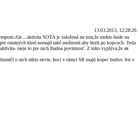
13.03.2013, 12:28:26
tempom.Ale....aktivita SOTA je založená na tom,že niekto bude na
re ostatných ktorí nemajú také možnosti aby liezli po kopcoch. Teda
tivita- nieje to pre nich žiadna povinnosť. Z toho vyplýva,že ak
ahraničí o nich nikto nevie, hoci v rámci SR majú kopec bodov, len v