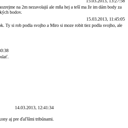
15.03.2013, 13:27:58
amozrejme na 2m nezavolajú ale mňa hej a teší ma že im dám body za
ských bodov.
15.03.2013, 11:45:05
k. Ty si rob podla svojho a Miro si moze robit tiez podla svojho, ale
30:38
slať.
14.03.2013, 12:41:34
ony aj pre ďaľšími tribúnami.