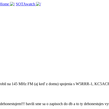
 Home
SOTAwatch
 som robil na 145 MHz FM (aj keď z domu) spojenia s W5RRR-1, 
dehonestujem!!! bavili sme sa o zapisoch do db a to ty dehonestujes vys