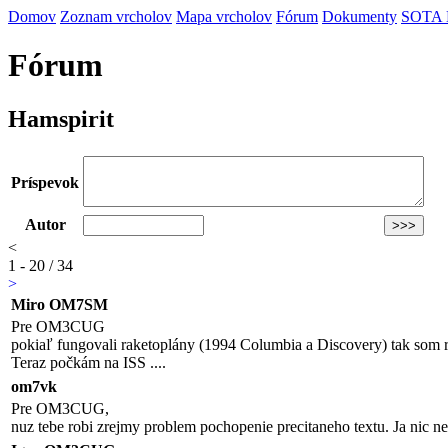
Domov
Zoznam vrcholov
Mapa vrcholov
Fórum
Dokumenty
SOTA
Fórum
Hamspirit
Príspevok
Autor
<
1 - 20 / 34
>
Miro OM7SM
Pre OM3CUG
pokiaľ fungovali raketoplány (1994 Columbia a Discovery) tak
Teraz počkám na ISS ....
om7vk
Pre OM3CUG,
nuz tebe robi zrejmy problem pochopenie precitaneho textu. Ja nic ne