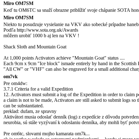
Miro OM7SM
Keď tu OM6TC sa snaží obrazne priblížiť svoje chápanie SOTA honom 
Miro OM7SM
Niekto tu posudzuje vysielanie na VKV ako sobecké prípadne haneb
Podľa http://www.sota.org.uk/Awards
môžem urobiť 1000 b aj len na VKV !
Shack Sloth and Mountain Goat
At 1,000 points Activators achieve "Mountain Goat" status ....
Each 9cm x 9cm "Ice block" ismade entirely by hand in the Scottish 
"All CW" or "VHF" can also be engraved for a small additional char
om7vk
Pre om4dw:
3.7.1 Criteria for a valid Expedition
12. Activators must submit a log of the Expedition in order to claim po
a claim is not to be made, Activators are still asked to submit logs so 
can be substantiated.
preklad: dufam, ze spravny
Aktivátori musia odoslať denník (log) z expedície z dôvodu potvrden
neurobia, sú stále vyzývaní k odoslaniu denníka, aby mohli byť pot
Pre om6tc, slovami mojho kamarata om7k...