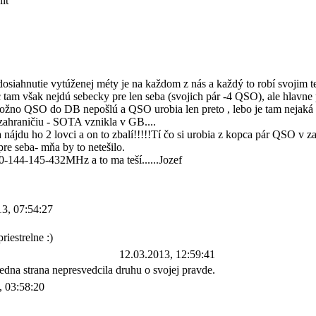
it
dosiahnutie vytúženej méty je na každom z nás a každý to robí svojim 
am však nejdú sebecky pre len seba (svojich pár -4 QSO), ale hlavne p
možno QSO do DB nepošlú a QSO urobia len preto , lebo je tam nejaká ak
zahraničiu - SOTA vznikla v GB....
ájdu ho 2 lovci a on to zbalí!!!!!Tí čo si urobia z kopca pár QSO v z
re seba- mňa by to netešilo.
-144-145-432MHz a to ma teší......Jozef
13, 07:54:27
iestrelne :)
12.03.2013, 12:59:41
dna strana nepresvedcila druhu o svojej pravde.
, 03:58:20