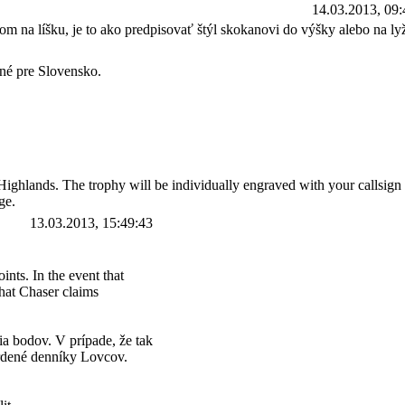
14.03.2013, 09:
na líšku, je to ako predpisovať štýl skokanovi do výšky alebo na lyž
né pre Slovensko.
Highlands. The trophy will be individually engraved with your callsign
ge.
13.03.2013, 15:49:43
ints. In the event that
that Chaser claims
ia bodov. V prípade, že tak
vrdené denníky Lovcov.