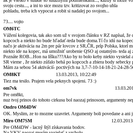
ak je vsetko v sulade so sutaznymi podmienkami..., kazdy si moze vol
svoju cestu..., a ini to sice mozu tzv. kritizovat zo svojho uhla
pohladu, treba ich vypocut a robit si nadalej po svojom...
73.... vojto
OM6TC
Vážení kolegovia, tak ako som už v svojom článku v RZ napísal, že 
kopcoch a niekto ho bude hľadať-teda bude doma.Tí čo idú na kopec t
načo je aktivácia na 2m pre pár lovcov z SR,ČR, príp Polska, ktorí 
niekto ide na kopec, má umožniť urobenie QSO aj ostatným- teda aj 
Poznáte ROB...Hon na líšku???Ako by to bolo keby niekto vysielal a n
SR vieme , že niekto zúfalo behá po kopcoch a zbiera body sebecky p
Mám za sebou 54 aktivácií- poctivých na 3,7-7-10-14-18-21-24-28-50
OM8KT
13.03.2013, 10:22:49
Tiez ma tesilo. Prajem vela peknych spojeni. 73 :)
om7vk
13.03.20
Pre om8kt,
nuz tvoj prinos do tohoto cirkusu bol naozaj prinosom, argumenty nepr
Ondro OM4DW
OK. Myslim, ze to mozme uzavriet. Argumenty boli povedane a ani je
Miro OM7SM
12.03.2013
Pre OM4DW - lacný štýl získavania bodov.
Na VKV naozaj musím vysielať z vrcholu.