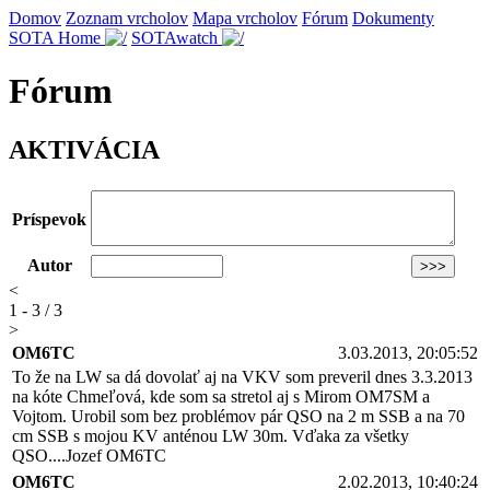
Domov
Zoznam vrcholov
Mapa vrcholov
Fórum
Dokumenty
SOTA Home
SOTAwatch
Fórum
AKTIVÁCIA
Príspevok
Autor
<
1 - 3 / 3
>
OM6TC
3.03.2013, 20:05:52
To že na LW sa dá dovolať aj na VKV som preveril dnes 3.3.2013
na kóte Chmeľová, kde som sa stretol aj s Mirom OM7SM a
Vojtom. Urobil som bez problémov pár QSO na 2 m SSB a na 70
cm SSB s mojou KV anténou LW 30m. Vďaka za všetky
QSO....Jozef OM6TC
OM6TC
2.02.2013, 10:40:24