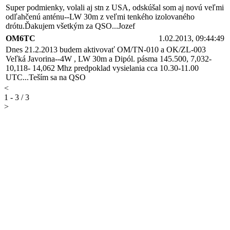
Super podmienky, volali aj stn z USA, odskúšal som aj novú veľmi
odľahčenú anténu--LW 30m z veľmi tenkého izolovaného
drótu.Ďakujem všetkým za QSO...Jozef
OM6TC
1.02.2013, 09:44:49
Dnes 21.2.2013 budem aktivovať OM/TN-010 a OK/ZL-003
Veľká Javorina--4W , LW 30m a Dipól. pásma 145.500, 7,032-
10,118- 14,062 Mhz predpoklad vysielania cca 10.30-11.00
UTC...Teším sa na QSO
<
1 - 3 / 3
>