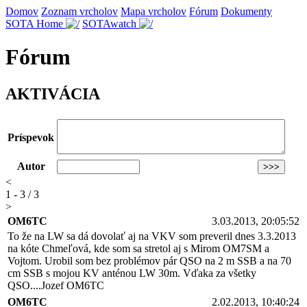
Domov
Zoznam vrcholov
Mapa vrcholov
Fórum
Dokumenty
SOTA Home
SOTAwatch
Fórum
AKTIVÁCIA
Príspevok
Autor
<
1 - 3 / 3
>
OM6TC
3.03.2013, 20:05:52
To že na LW sa dá dovolať aj na VKV som preveril dnes 3.3.2013
na kóte Chmeľová, kde som sa stretol aj s Mirom OM7SM a
Vojtom. Urobil som bez problémov pár QSO na 2 m SSB a na 70
cm SSB s mojou KV anténou LW 30m. Vďaka za všetky
QSO....Jozef OM6TC
OM6TC
2.02.2013, 10:40:24