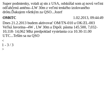
Super podmienky, volali aj stn z USA, odskúšal som aj novú veľmi
odľahčenú anténu--LW 30m z veľmi tenkého izolovaného
drótu.Ďakujem všetkým za QSO...Jozef
OM6TC
1.02.2013, 09:44:49
Dnes 21.2.2013 budem aktivovať OM/TN-010 a OK/ZL-003
Veľká Javorina--4W , LW 30m a Dipól. pásma 145.500, 7,032-
10,118- 14,062 Mhz predpoklad vysielania cca 10.30-11.00
UTC...Teším sa na QSO
<
1 - 3 / 3
>