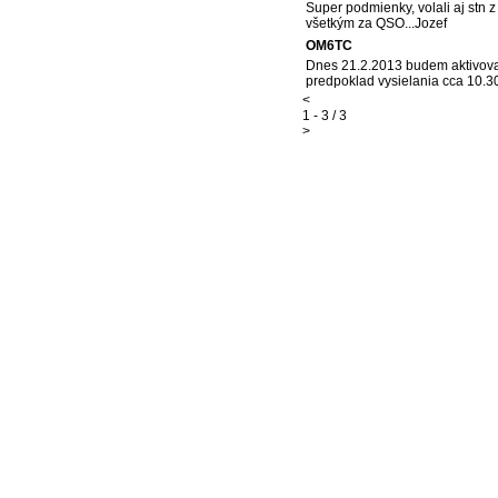
Super podmienky, volali aj stn
všetkým za QSO...Jozef
OM6TC
Dnes 21.2.2013 budem aktivova
predpoklad vysielania cca 10.
<
1 - 3 / 3
>