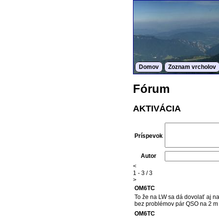
Domov
Zoznam vrcholov
Fórum
AKTIVÁCIA
Príspevok
Autor
<
1 - 3 / 3
>
OM6TC
To že na LW sa dá dovolať aj n
bez problémov pár QSO na 2 m
OM6TC