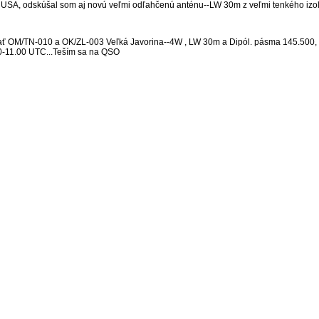
 z USA, odskúšal som aj novú veľmi odľahčenú anténu--LW 30m z veľmi tenkého iz
ť OM/TN-010 a OK/ZL-003 Veľká Javorina--4W , LW 30m a Dipól. pásma 145.500, 
30-11.00 UTC...Teším sa na QSO