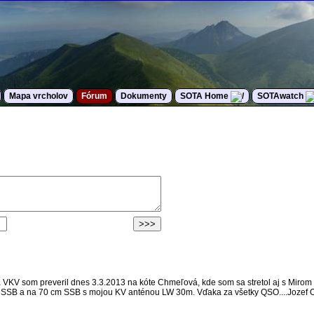
Mapa vrcholov
Fórum
Dokumenty
SOTA Home
SOTAwatch
a VKV som preveril dnes 3.3.2013 na kóte Chmeľová, kde som sa stretol aj s Miro
 SSB a na 70 cm SSB s mojou KV anténou LW 30m. Vďaka za všetky QSO....Jozef