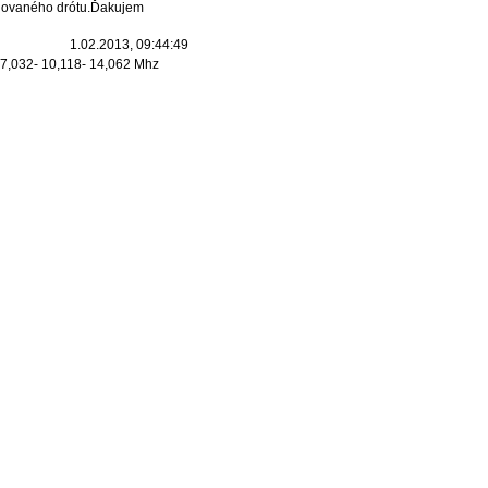
olovaného drótu.Ďakujem
1.02.2013, 09:44:49
7,032- 10,118- 14,062 Mhz