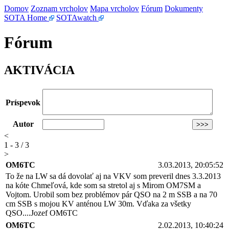
Domov
Zoznam vrcholov
Mapa vrcholov
Fórum
Dokumenty
SOTA Home
SOTAwatch
Fórum
AKTIVÁCIA
Príspevok
Autor
<
1 - 3 / 3
>
OM6TC
3.03.2013, 20:05:52
To že na LW sa dá dovolať aj na VKV som preveril dnes 3.3.2013
na kóte Chmeľová, kde som sa stretol aj s Mirom OM7SM a
Vojtom. Urobil som bez problémov pár QSO na 2 m SSB a na 70
cm SSB s mojou KV anténou LW 30m. Vďaka za všetky
QSO....Jozef OM6TC
OM6TC
2.02.2013, 10:40:24