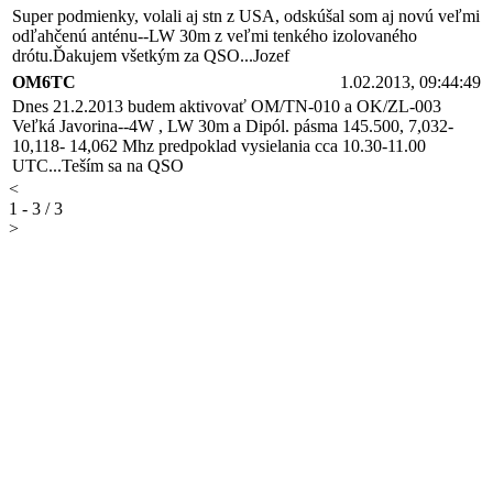
Super podmienky, volali aj stn z USA, odskúšal som aj novú veľmi
odľahčenú anténu--LW 30m z veľmi tenkého izolovaného
drótu.Ďakujem všetkým za QSO...Jozef
OM6TC
1.02.2013, 09:44:49
Dnes 21.2.2013 budem aktivovať OM/TN-010 a OK/ZL-003
Veľká Javorina--4W , LW 30m a Dipól. pásma 145.500, 7,032-
10,118- 14,062 Mhz predpoklad vysielania cca 10.30-11.00
UTC...Teším sa na QSO
<
1 - 3 / 3
>