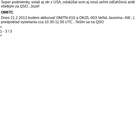
Super podmienky, volali aj stn z USA, odskúšal som aj novú veľmi odľahčenú an
všetkým za QSO...Jozef
OM6TC
Dnes 21.2.2013 budem aktivovať OM/TN-010 a OK/ZL-003 Veľká Javorina--4W , L
predpoklad vysielania cca 10.30-11.00 UTC...Teším sa na QSO
<
1 - 3 / 3
>