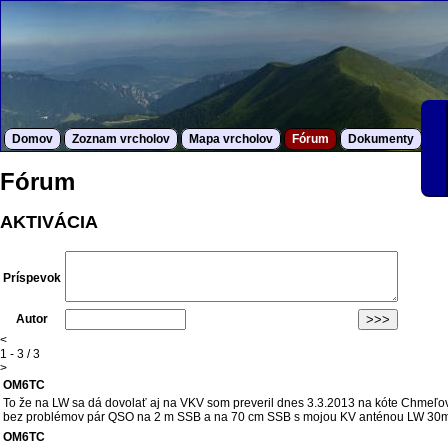
Domov
Zoznam vrcholov
Mapa vrcholov
Fórum
Dokumenty
S
Fórum
AKTIVÁCIA
Príspevok
Autor
<
1 - 3 / 3
>
OM6TC
To že na LW sa dá dovolať aj na VKV som preveril dnes 3.3.2013 na kóte Chmeľov
bez problémov pár QSO na 2 m SSB a na 70 cm SSB s mojou KV anténou LW 30m
OM6TC