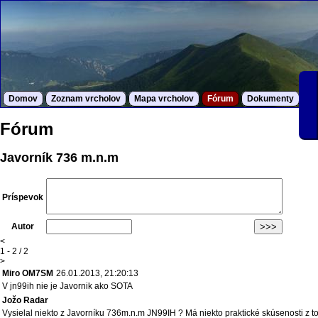
Domov
Zoznam vrcholov
Mapa vrcholov
Fórum
Dokumenty
S
Fórum
Javorník 736 m.n.m
Príspevok
Autor
<
1 - 2 / 2
>
Miro OM7SM
26.01.2013, 21:20:13
V jn99ih nie je Javornik ako SOTA
Jožo Radar
Vysielal niekto z Javorníku 736m.n.m JN99IH ? Má niekto praktické skúsenosti z to