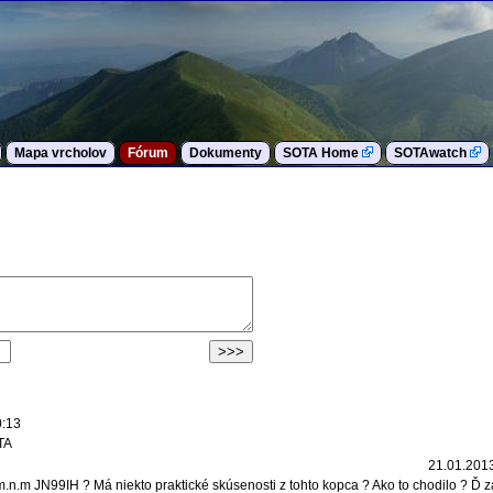
Mapa vrcholov
Fórum
Dokumenty
SOTA Home
SOTAwatch
0:13
TA
21.01.2013
m.n.m JN99IH ? Má niekto praktické skúsenosti z tohto kopca ? Ako to chodilo ? Ď z