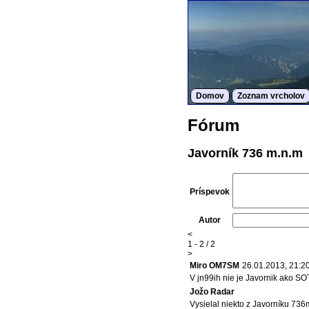
Domov
Zoznam vrcholov
Fórum
Javorník 736 m.n.m
Príspevok
Autor
<
1 - 2 / 2
>
Miro OM7SM
26.01.2013, 21:2
V jn99ih nie je Javornik ako SO
Jožo Radar
Vysielal niekto z Javorníku 736