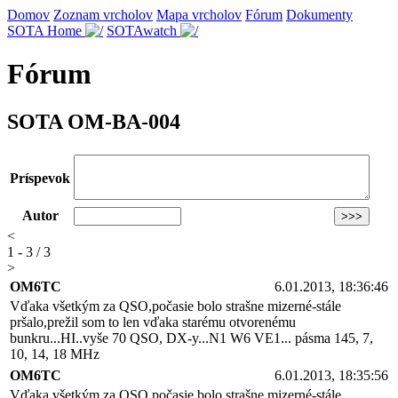
Domov
Zoznam vrcholov
Mapa vrcholov
Fórum
Dokumenty
SOTA Home
SOTAwatch
Fórum
SOTA OM-BA-004
Príspevok
Autor
<
1 - 3 / 3
>
OM6TC
6.01.2013, 18:36:46
Vďaka všetkým za QSO,počasie bolo strašne mizerné-stále
pršalo,prežil som to len vďaka starému otvorenému
bunkru...HI..vyše 70 QSO, DX-y...N1 W6 VE1... pásma 145, 7,
10, 14, 18 MHz
OM6TC
6.01.2013, 18:35:56
Vďaka všetkým za QSO,počasie bolo strašne mizerné-stále