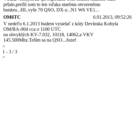
pršalo,prežil som to len vďaka starému otvorenému
bunkru...HI..vyše 70 QSO, DX-y...N1 W6 VE1...
OM6TC
6.01.2013, 09:52:26
V nedeľu 6.1.2013 budem vysielať z kóty Devínska Kobyla
OM/BA-004 cca o 1100 UTC
na obvyklých KV-7.032, 10118, 14062,a VKV
145.500Mhz.Teším sa na QSO...Jozef
<
1 - 3 / 3
>