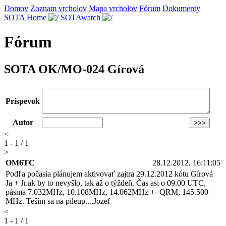
Domov
Zoznam vrcholov
Mapa vrcholov
Fórum
Dokumenty
SOTA Home
SOTAwatch
Fórum
SOTA OK/MO-024 Gírová
Príspevok
Autor
<
1 - 1 / 1
>
OM6TC
28.12.2012, 16:11:05
Podľa počasia plánujem aktivovať zajtra 29.12.2012 kótu Gírová
Ja + Jr.ak by to nevyšlo, tak až o týždeň. Čas asi o 09.00 UTC,
pásma 7.032MHz, 10.108MHz, 14.062MHz +- QRM, 145.500
MHz. Teším sa na pileup....Jozef
<
1 - 1 / 1