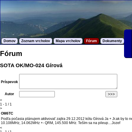
Domov
Zoznam vrcholov
Mapa vrcholov
Fórum
Dokumenty
S
Fórum
SOTA OK/MO-024 Gírová
Príspevok
Autor
<
1 - 1 / 1
>
OM6TC
Podľa počasia plánujem aktivovať zajtra 29.12.2012 kótu Gírová Ja + Jr.ak by to 
10.108MHz, 14.062MHz +- QRM, 145.500 MHz. Teším sa na pileup....Jozef
<