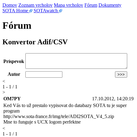
Domov
Zoznam vrcholov
Mapa vrcholov
Fórum
Dokumenty
SOTA Home
SOTAwatch
Fórum
Konvertor Adif/CSV
Príspevok
Autor
<
1 - 1 / 1
>
OM7PY
17.10.2012, 14:20:19
Ked Vás to už prestalo vypisovat do databazy SOTA tu je super
program
http://www.sota-france.fr/img/tele/ADI2SOTA_V4_5.zip
Mne to funguje s UCX logom perfektne
<
1 - 1 / 1