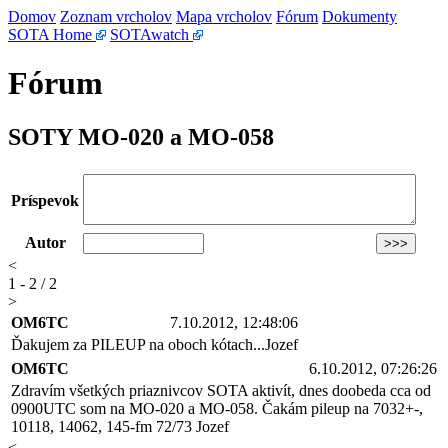
Domov
Zoznam vrcholov
Mapa vrcholov
Fórum
Dokumenty
SOTA Home
SOTAwatch
Fórum
SOTY MO-020 a MO-058
Príspevok
Autor
<
1 - 2 / 2
>
OM6TC
7.10.2012, 12:48:06
Ďakujem za PILEUP na oboch kótach...Jozef
OM6TC
6.10.2012, 07:26:26
Zdravím všetkých priaznivcov SOTA aktivít, dnes doobeda cca od
0900UTC som na MO-020 a MO-058. Čakám pileup na 7032+-,
10118, 14062, 145-fm 72/73 Jozef
<