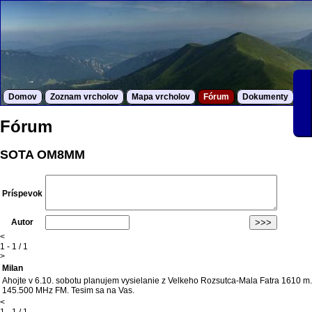
Domov
Zoznam vrcholov
Mapa vrcholov
Fórum
Dokumenty
S
Fórum
SOTA OM8MM
Príspevok
Autor
<
1 - 1 / 1
>
Milan
Ahojte v 6.10. sobotu planujem vysielanie z Velkeho Rozsutca-Mala Fatra 1610 m.
145.500 MHz FM. Tesim sa na Vas.
<