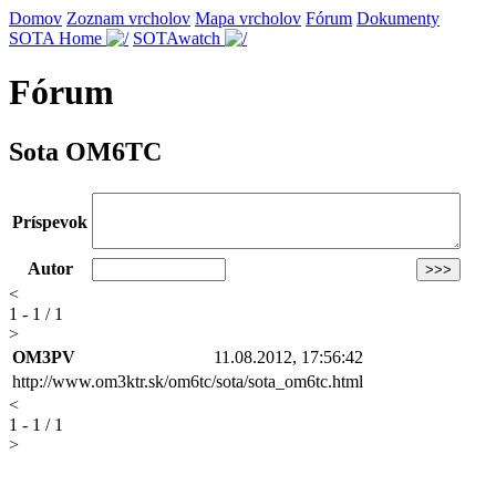
Domov
Zoznam vrcholov
Mapa vrcholov
Fórum
Dokumenty
SOTA Home
SOTAwatch
Fórum
Sota OM6TC
Príspevok
Autor
<
1 - 1 / 1
>
OM3PV
11.08.2012, 17:56:42
http://www.om3ktr.sk/om6tc/sota/sota_om6tc.html
<
1 - 1 / 1
>