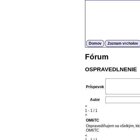
Domov
Zoznam vrcholov
Fórum
OSPRAVEDLNENIE
Príspevok
Autor
<
1 - 1 / 1
>
OM6TC
Ospravedlňujem sa všetkým, kto
OM6TC
<