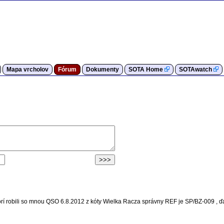
Mapa vrcholov
Fórum
Dokumenty
SOTA Home
SOTAwatch
rí robili so mnou QSO 6.8.2012 z kóty Wielka Racza správny REF je SP/BZ-009 , ď