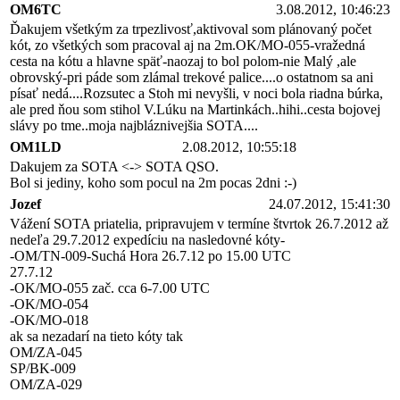
OM6TC
3.08.2012, 10:46:23
Ďakujem všetkým za trpezlivosť,aktivoval som plánovaný počet
kót, zo všetkých som pracoval aj na 2m.OK/MO-055-vražedná
cesta na kótu a hlavne späť-naozaj to bol polom-nie Malý ,ale
obrovský-pri páde som zlámal trekové palice....o ostatnom sa ani
písať nedá....Rozsutec a Stoh mi nevyšli, v noci bola riadna búrka,
ale pred ňou som stihol V.Lúku na Martinkách..hihi..cesta bojovej
slávy po tme..moja najbláznivejšia SOTA....
OM1LD
2.08.2012, 10:55:18
Dakujem za SOTA <-> SOTA QSO.
Bol si jediny, koho som pocul na 2m pocas 2dni :-)
Jozef
24.07.2012, 15:41:30
Vážení SOTA priatelia, pripravujem v termíne štvrtok 26.7.2012 až
nedeľa 29.7.2012 expedíciu na nasledovné kóty-
-OM/TN-009-Suchá Hora 26.7.12 po 15.00 UTC
27.7.12
-OK/MO-055 zač. cca 6-7.00 UTC
-OK/MO-054
-OK/MO-018
ak sa nezadarí na tieto kóty tak
OM/ZA-045
SP/BK-009
OM/ZA-029