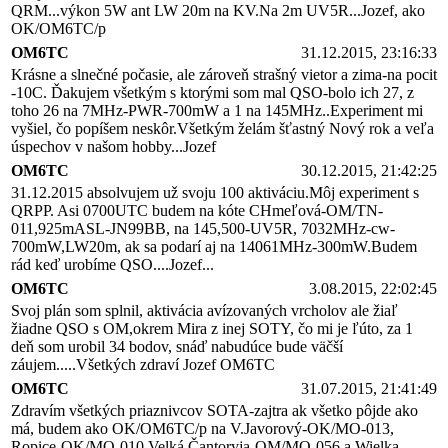
QRM...výkon 5W ant LW 20m na KV.Na 2m UV5R...Jozef, ako
OK/OM6TC/p
OM6TC
31.12.2015, 23:16:33
Krásne a slnečné počasie, ale zároveň strašný vietor a zima-na pocit
-10C. Ďakujem všetkým s ktorými som mal QSO-bolo ich 27, z
toho 26 na 7MHz-PWR-700mW a 1 na 145MHz..Experiment mi
vyšiel, čo popíšem neskôr.Všetkým želám šťastný Nový rok a veľa
úspechov v našom hobby...Jozef
OM6TC
30.12.2015, 21:42:25
31.12.2015 absolvujem už svoju 100 aktiváciu.Môj experiment s
QRPP. Asi 0700UTC budem na kóte CHmeľová-OM/TN-
011,925mASL-JN99BB, na 145,500-UV5R, 7032MHz-cw-
700mW,LW20m, ak sa podarí aj na 14061MHz-300mW.Budem
rád keď urobíme QSO....Jozef...
OM6TC
3.08.2015, 22:02:45
Svoj plán som splnil, aktivácia avízovaných vrcholov ale žiaľ
žiadne QSO s OM,okrem Mira z inej SOTY, čo mi je ľúto, za 1
deň som urobil 34 bodov, snáď nabudúce bude väčší
záujem.....Všetkých zdraví Jozef OM6TC
OM6TC
31.07.2015, 21:41:49
Zdravím všetkých priaznivcov SOTA-zajtra ak všetko pôjde ako
má, budem ako OK/OM6TC/p na V.Javorový-OK/MO-013,
Ropice-OK/MO-010,Velká Čantoryja-OM/MO-056 a Wielka