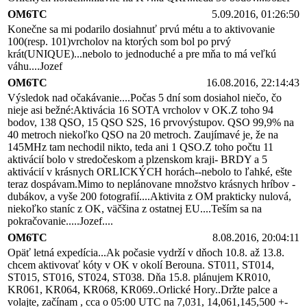
OM6TC
5.09.2016, 01:26:50
Konečne sa mi podarilo dosiahnuť prvú métu a to aktivovanie
100(resp. 101)vrcholov na ktorých som bol po prvý
krát(UNIQUE)...nebolo to jednoduché a pre mňa to má veľkú
váhu....Jozef
OM6TC
16.08.2016, 22:14:43
Výsledok nad očakávanie....Počas 5 dní som dosiahol niečo, čo
nieje asi bežné:Aktivácia 16 SOTA vrcholov v OK.Z toho 94
bodov, 138 QSO, 15 QSO S2S, 16 prvovýstupov. QSO 99,9% na
40 metroch niekoľko QSO na 20 metroch. Zaujímavé je, že na
145MHz tam nechodil nikto, teda ani 1 QSO.Z toho počtu 11
aktivácií bolo v stredočeskom a plzenskom kraji- BRDY a 5
aktivácií v krásnych ORLICKÝCH horách--nebolo to ľahké, ešte
teraz dospávam.Mimo to neplánovane množstvo krásnych hríbov -
dubákov, a vyše 200 fotografií....Aktivita z OM prakticky nulová,
niekoľko staníc z OK, väčšina z ostatnej EU....Teším sa na
pokračovanie.....Jozef....
OM6TC
8.08.2016, 20:04:11
Opäť letná expedícia...Ak počasie vydrží v dňoch 10.8. až 13.8.
chcem aktivovať kóty v OK v okolí Berouna. ST011, ST014,
ST015, ST016, ST024, ST038. Dňa 15.8. plánujem KR010,
KR061, KR064, KR068, KR069..Orlické Hory..Držte palce a
volajte, začínam , cca o 05:00 UTC na 7,031, 14,061,145,500 +-