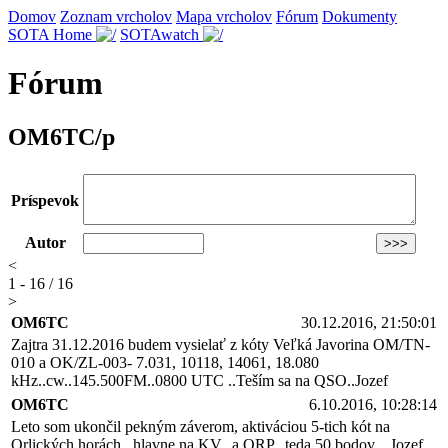
Domov
Zoznam vrcholov
Mapa vrcholov
Fórum
Dokumenty
SOTA Home
SOTAwatch
Fórum
OM6TC/p
Príspevok
Autor
<
1 - 16 / 16
>
OM6TC
30.12.2016, 21:50:01
Zajtra 31.12.2016 budem vysielať z kóty Veľká Javorina OM/TN-
010 a OK/ZL-003- 7.031, 10118, 14061, 18.080
kHz..cw..145.500FM..0800 UTC ..Teším sa na QSO..Jozef
OM6TC
6.10.2016, 10:28:14
Leto som ukončil pekným záverom, aktiváciou 5-tich kót na
Orlických horách...hlavne na KV...a QRP...teda 50 bodov....Jozef