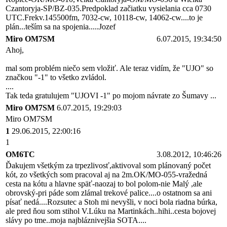
Czantoryja-SP/BZ-035.Predpoklad začiatku vysielania cca 0730
UTC.Frekv.145500fm, 7032-cw, 10118-cw, 14062-cw....to je
plán...teším sa na spojenia.....Jozef
Miro OM7SM
6.07.2015, 19:34:50
Ahoj,
mal som problém niečo sem vložiť. Ale teraz vidím, že "UJO" so
značkou "-1" to všetko zvládol.
....
Tak teda gratulujem "UJOVI -1" po mojom návrate zo Šumavy ...
Miro OM7SM
6.07.2015, 19:29:03
Miro OM7SM
1
29.06.2015, 22:00:16
1
OM6TC
3.08.2012, 10:46:26
Ďakujem všetkým za trpezlivosť,aktivoval som plánovaný počet
kót, zo všetkých som pracoval aj na 2m.OK/MO-055-vražedná
cesta na kótu a hlavne späť-naozaj to bol polom-nie Malý ,ale
obrovský-pri páde som zlámal trekové palice....o ostatnom sa ani
písať nedá....Rozsutec a Stoh mi nevyšli, v noci bola riadna búrka,
ale pred ňou som stihol V.Lúku na Martinkách..hihi..cesta bojovej
slávy po tme..moja najbláznivejšia SOTA....