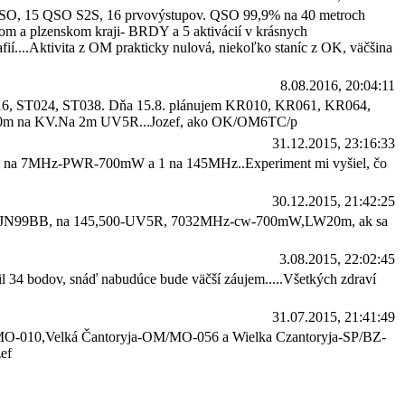
8 QSO, 15 QSO S2S, 16 prvovýstupov. QSO 99,9% na 40 metroch
kom a plzenskom kraji- BRDY a 5 aktivácií v krásnych
....Aktivita z OM prakticky nulová, niekoľko staníc z OK, väčšina
8.08.2016, 20:04:11
ST016, ST024, ST038. Dňa 15.8. plánujem KR010, KR061, KR064,
LW 20m na KV.Na 2m UV5R...Jozef, ako OK/OM6TC/p
31.12.2015, 23:16:33
ho 26 na 7MHz-PWR-700mW a 1 na 145MHz..Experiment mi vyšiel, čo
30.12.2015, 21:42:25
ASL-JN99BB, na 145,500-UV5R, 7032MHz-cw-700mW,LW20m, ak sa
3.08.2015, 22:02:45
il 34 bodov, snáď nabudúce bude väčší záujem.....Všetkých zdraví
31.07.2015, 21:41:49
MO-010,Velká Čantoryja-OM/MO-056 a Wielka Czantoryja-SP/BZ-
ef