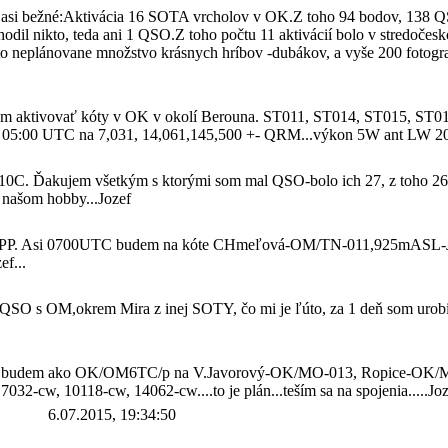
ieje asi bežné:Aktivácia 16 SOTA vrcholov v OK.Z toho 94 bodov, 13
il nikto, teda ani 1 QSO.Z toho počtu 11 aktivácií bolo v stredočes
eplánovane množstvo krásnych hríbov -dubákov, a vyše 200 fotografií
 chcem aktivovať kóty v OK v okolí Berouna. ST011, ST014, ST015, 
cca o 05:00 UTC na 7,031, 14,061,145,500 +- QRM...výkon 5W ant 
ocit -10C. Ďakujem všetkým s ktorými som mal QSO-bolo ich 27, z to
 našom hobby...Jozef
t s QRPP. Asi 0700UTC budem na kóte CHmeľová-OM/TN-011,925m
f...
ne QSO s OM,okrem Mira z inej SOTY, čo mi je ľúto, za 1 deň som urob
o má, budem ako OK/OM6TC/p na V.Javorový-OK/MO-013, Ropice-OK/
2-cw, 10118-cw, 14062-cw....to je plán...teším sa na spojenia.....Joz
6.07.2015, 19:34:50