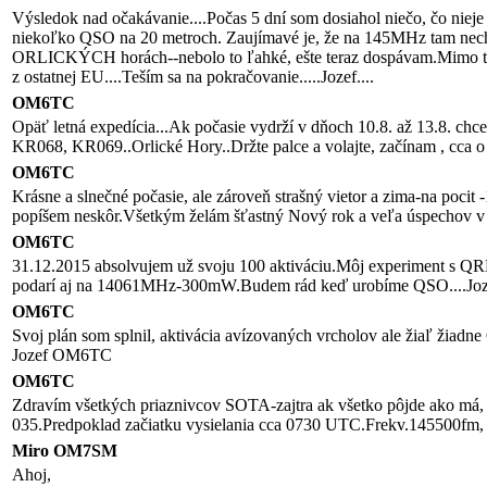
Výsledok nad očakávanie....Počas 5 dní som dosiahol niečo, čo n
niekoľko QSO na 20 metroch. Zaujímavé je, že na 145MHz tam nechod
ORLICKÝCH horách--nebolo to ľahké, ešte teraz dospávam.Mimo to n
z ostatnej EU....Teším sa na pokračovanie.....Jozef....
OM6TC
Opäť letná expedícia...Ak počasie vydrží v dňoch 10.8. až 13.8.
KR068, KR069..Orlické Hory..Držte palce a volajte, začínam , 
OM6TC
Krásne a slnečné počasie, ale zároveň strašný vietor a zima-na p
popíšem neskôr.Všetkým želám šťastný Nový rok a veľa úspechov v
OM6TC
31.12.2015 absolvujem už svoju 100 aktiváciu.Môj experimen
podarí aj na 14061MHz-300mW.Budem rád keď urobíme QSO....Joze
OM6TC
Svoj plán som splnil, aktivácia avízovaných vrcholov ale žiaľ žiad
Jozef OM6TC
OM6TC
Zdravím všetkých priaznivcov SOTA-zajtra ak všetko pôjde ak
035.Predpoklad začiatku vysielania cca 0730 UTC.Frekv.145500fm, 703
Miro OM7SM
Ahoj,