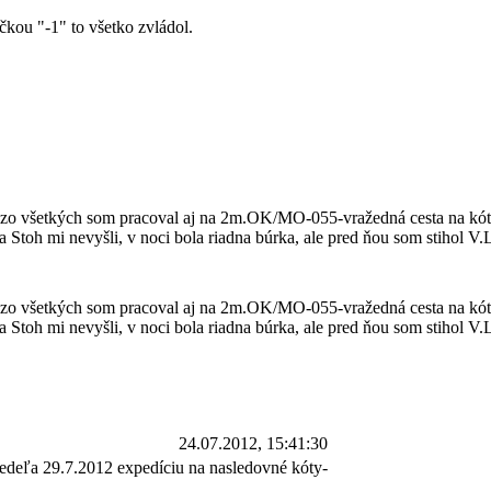
kou "-1" to všetko zvládol.
 zo všetkých som pracoval aj na 2m.OK/MO-055-vražedná cesta na kótu
 a Stoh mi nevyšli, v noci bola riadna búrka, ale pred ňou som stihol V
 zo všetkých som pracoval aj na 2m.OK/MO-055-vražedná cesta na kótu
 a Stoh mi nevyšli, v noci bola riadna búrka, ale pred ňou som stihol V
24.07.2012, 15:41:30
nedeľa 29.7.2012 expedíciu na nasledovné kóty-