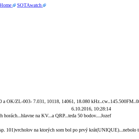
 Home
SOTAwatch
10 a OK/ZL-003- 7.031, 10118, 14061, 18.080 kHz..cw..145.500FM..
6.10.2016, 10:28:14
 horách...hlavne na KV...a QRP...teda 50 bodov....Jozef
esp. 101)vrcholov na ktorých som bol po prvý krát(UNIQUE)...nebolo t