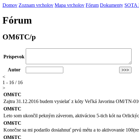
Domov
Zoznam vrcholov
Mapa vrcholov
Fórum
Dokumenty
SOTA
Fórum
OM6TC/p
Príspevok
Autor
<
1 - 16 / 16
>
OM6TC
Zajtra 31.12.2016 budem vysielať z kóty Veľká Javorina OM/TN-0
OM6TC
Leto som ukončil pekným záverom, aktiváciou 5-tich kót na Orlických
OM6TC
Konečne sa mi podarilo dosiahnuť prvú métu a to aktivovanie 100(r
OM6TC