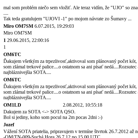
mal som problém niečo sem vložiť. Ale teraz vidím, že "UJO" so znač
....
Tak teda gratulujem "UJOVI -1" po mojom návrate zo Šumavy ...
Miro OM7SM
6.07.2015, 19:29:03
Miro OM7SM
1
29.06.2015, 22:00:16
1
OM6TC
Ďakujem všetkým za trpezlivosť,aktivoval som plánovaný počet kót,
som zlámal trekové palice....o ostatnom sa ani písať nedá....Rozsutec
najbláznivejšia SOTA....
OM6TC
Ďakujem všetkým za trpezlivosť,aktivoval som plánovaný počet kót,
som zlámal trekové palice....o ostatnom sa ani písať nedá....Rozsutec
najbláznivejšia SOTA....
OM1LD
2.08.2012, 10:55:18
Dakujem za SOTA <-> SOTA QSO.
Bol si jediny, koho som pocul na 2m pocas 2dni :-)
Jozef
Vážení SOTA priatelia, pripravujem v termíne štvrtok 26.7.2012 až 
-OM/TN-009-Suchá Hora 26.7.12 po 15.00 UTC