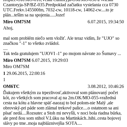
Czantoryja-SP/BZ-035.Predpoklad začiatku vysielania cca 0730
UTC.Frekv.145500fm, 7032-cw, 10118-cw, 14062-cw....to je
plán...teším sa na spojenia.....Jozef
Miro OM7SM
6.07.2015, 19:34:50
Ahoj,
mal som problém niečo sem vložiť. Ale teraz vidím, že "UJO" so
značkou "-1" to všetko zvládol.
....
Tak teda gratulujem "UJOVI -1" po mojom návrate zo Šumavy ...
Miro OM7SM
6.07.2015, 19:29:03
Miro OM7SM
1
29.06.2015, 22:00:16
1
OM6TC
3.08.2012, 10:46:26
Ďakujem všetkým za trpezlivosť,aktivoval som plánovaný počet
kót, zo všetkých som pracoval aj na 2m.OK/MO-055-vražedná
cesta na kótu a hlavne späť-naozaj to bol polom-nie Malý ,ale
obrovský-pri páde som zlámal trekové palice....o ostatnom sa ani
písať nedá....Rozsutec a Stoh mi nevyšli, v noci bola riadna búrka,
ale pred ňou som stihol V.Lúku na Martinkách..hihi..cesta bojovej
slávy po tme..moja najbláznivejšia SOTA....