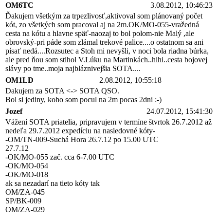
OM6TC
3.08.2012, 10:46:23
Ďakujem všetkým za trpezlivosť,aktivoval som plánovaný počet
kót, zo všetkých som pracoval aj na 2m.OK/MO-055-vražedná
cesta na kótu a hlavne späť-naozaj to bol polom-nie Malý ,ale
obrovský-pri páde som zlámal trekové palice....o ostatnom sa ani
písať nedá....Rozsutec a Stoh mi nevyšli, v noci bola riadna búrka,
ale pred ňou som stihol V.Lúku na Martinkách..hihi..cesta bojovej
slávy po tme..moja najbláznivejšia SOTA....
OM1LD
2.08.2012, 10:55:18
Dakujem za SOTA <-> SOTA QSO.
Bol si jediny, koho som pocul na 2m pocas 2dni :-)
Jozef
24.07.2012, 15:41:30
Vážení SOTA priatelia, pripravujem v termíne štvrtok 26.7.2012 až
nedeľa 29.7.2012 expedíciu na nasledovné kóty-
-OM/TN-009-Suchá Hora 26.7.12 po 15.00 UTC
27.7.12
-OK/MO-055 zač. cca 6-7.00 UTC
-OK/MO-054
-OK/MO-018
ak sa nezadarí na tieto kóty tak
OM/ZA-045
SP/BK-009
OM/ZA-029