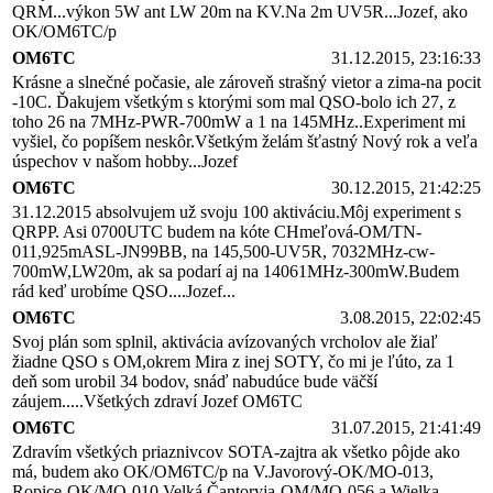
QRM...výkon 5W ant LW 20m na KV.Na 2m UV5R...Jozef, ako
OK/OM6TC/p
OM6TC
31.12.2015, 23:16:33
Krásne a slnečné počasie, ale zároveň strašný vietor a zima-na pocit
-10C. Ďakujem všetkým s ktorými som mal QSO-bolo ich 27, z
toho 26 na 7MHz-PWR-700mW a 1 na 145MHz..Experiment mi
vyšiel, čo popíšem neskôr.Všetkým želám šťastný Nový rok a veľa
úspechov v našom hobby...Jozef
OM6TC
30.12.2015, 21:42:25
31.12.2015 absolvujem už svoju 100 aktiváciu.Môj experiment s
QRPP. Asi 0700UTC budem na kóte CHmeľová-OM/TN-
011,925mASL-JN99BB, na 145,500-UV5R, 7032MHz-cw-
700mW,LW20m, ak sa podarí aj na 14061MHz-300mW.Budem
rád keď urobíme QSO....Jozef...
OM6TC
3.08.2015, 22:02:45
Svoj plán som splnil, aktivácia avízovaných vrcholov ale žiaľ
žiadne QSO s OM,okrem Mira z inej SOTY, čo mi je ľúto, za 1
deň som urobil 34 bodov, snáď nabudúce bude väčší
záujem.....Všetkých zdraví Jozef OM6TC
OM6TC
31.07.2015, 21:41:49
Zdravím všetkých priaznivcov SOTA-zajtra ak všetko pôjde ako
má, budem ako OK/OM6TC/p na V.Javorový-OK/MO-013,
Ropice-OK/MO-010,Velká Čantoryja-OM/MO-056 a Wielka