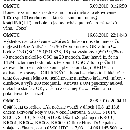
OM6TC
5.09.2016, 01:26:50
Konečne sa mi podarilo dosiahnuť prvú métu a to aktivovanie
100(resp. 101)vrcholov na ktorých som bol po prvý
krát(UNIQUE)...nebolo to jednoduché a pre mňa to má veľkú
váhu....Jozef
OM6TC
16.08.2016, 22:14:43
Výsledok nad očakávanie....Počas 5 dní som dosiahol niečo, čo
nieje asi bežné:Aktivácia 16 SOTA vrcholov v OK.Z toho 94
bodov, 138 QSO, 15 QSO S2S, 16 prvovýstupov. QSO 99,9% na
40 metroch niekoľko QSO na 20 metroch. Zaujímavé je, že na
145MHz tam nechodil nikto, teda ani 1 QSO.Z toho počtu 11
aktivácií bolo v stredočeskom a plzenskom kraji- BRDY a 5
aktivácií v krásnych ORLICKÝCH horách--nebolo to ľahké, ešte
teraz dospávam.Mimo to neplánovane množstvo krásnych hríbov -
dubákov, a vyše 200 fotografií....Aktivita z OM prakticky nulová,
niekoľko staníc z OK, väčšina z ostatnej EU....Teším sa na
pokračovanie.....Jozef....
OM6TC
8.08.2016, 20:04:11
Opäť letná expedícia...Ak počasie vydrží v dňoch 10.8. až 13.8.
chcem aktivovať kóty v OK v okolí Berouna. ST011, ST014,
ST015, ST016, ST024, ST038. Dňa 15.8. plánujem KR010,
KR061, KR064, KR068, KR069..Orlické Hory..Držte palce a
volajte, začínam , cca o 05:00 UTC na 7,031, 14,061,145,500 +-