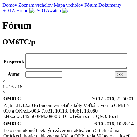
Domov
Zoznam vrcholov
Mapa vrcholov
Fórum
Dokumenty
SOTA Home
SOTAwatch
Fórum
OM6TC/p
Príspevok
Autor
<
1 - 16 / 16
>
OM6TC
30.12.2016, 21:50:01
Zajtra 31.12.2016 budem vysielať z kóty Veľká Javorina OM/TN-
010 a OK/ZL-003- 7.031, 10118, 14061, 18.080
kHz..cw..145.500FM..0800 UTC ..Teším sa na QSO..Jozef
OM6TC
6.10.2016, 10:28:14
Leto som ukončil pekným záverom, aktiváciou 5-tich kót na
Orlických horách...hlavne na KV...a QRP...teda 50 bodov....Jozef