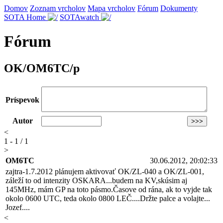
Domov
Zoznam vrcholov
Mapa vrcholov
Fórum
Dokumenty
SOTA Home
SOTAwatch
Fórum
OK/OM6TC/p
Príspevok
Autor
<
1 - 1 / 1
>
OM6TC
30.06.2012, 20:02:33
zajtra-1.7.2012 plánujem aktivovať OK/ZL-040 a OK/ZL-001,
záleží to od intenzity OSKARA...budem na KV,skúsim aj
145MHz, mám GP na toto pásmo.Časove od rána, ak to vyjde tak
okolo 0600 UTC, teda okolo 0800 LEČ....Držte palce a volajte...
Jozef....
<