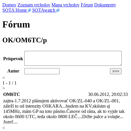
Domov
Zoznam vrcholov
Mapa vrcholov
Fórum
Dokumenty
SOTA Home
SOTAwatch
Fórum
OK/OM6TC/p
Príspevok
Autor
<
1 - 1 / 1
>
OM6TC
30.06.2012, 20:02:33
zajtra-1.7.2012 plánujem aktivovať OK/ZL-040 a OK/ZL-001,
záleží to od intenzity OSKARA...budem na KV,skúsim aj
145MHz, mám GP na toto pásmo.Časove od rána, ak to vyjde tak
okolo 0600 UTC, teda okolo 0800 LEČ....Držte palce a volajte...
Jozef....
<